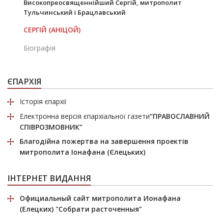
Високопреосвященнійший Сергій, митрополит
Тульчинський і Брацлавський
СЕРГІЙ (АНІЦОЙ)
Біографія
ЄПАРХІЯ
Історія єпархії
Електронна версія єпархіальної газети
“ПРАВОСЛАВНИЙ
СПІВРОЗМОВНИК”
Благодійна пожертва
на завершення проектів
митрополита Іонафана (Єлецьких)
ІНТЕРНЕТ ВИДАННЯ
Официальный сайт митрополита Ионафана
(Елецких)
"Собрати расточенныя"