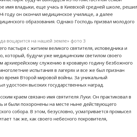
ое имя владыки, еще учась в Киевской средней школе, реши
4 году он окончил медицинское училище, а далее
дицинского образования. Однако Господь призвал молодого
го пастыря с житием великого святителя, исповедника и
о, который, будучи уже медицинским светилом своего
тем архиерейскому служению в кровавую годину безбожного
многолетние испытания в лагерях и все же был признан
о время Второй мировой войны. За уникальный
ыл удостоен высоких государственных наград.
сским краем связано имя святителя Луки. Он практиковал в
есь и были похоронены на месте ныне действующего
кого собора. В этом, безусловно, усматривается промысел
тает так же, как своего небесного покровителя,