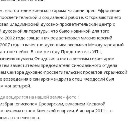
 настоятелем киевского храма-часовни преп. Ефросинии
просветительской и социальной работе. Открываются его
овал Владимирский духовно-просветительский центр с
 духовной литературы, что было новинкой для того
та 2002 года священник редактировал миссионерский
 2007 года в качестве духовника окормлял Международный
одатное небо». В том же году Предстоятель УПЦ
значил игумена Феодосия ответственным секретарем
атем заместителем председателя Синодального отдела
ем Сектора духовно-просветительских проектов Украинской
ле возведения в сан архимандрита отец Феодосий был
ам монастырей.
 избран епископом Броварским, викарием Киевской
 викариатством Киевской епархии. 6 января 2011 г. в
нисан во епископа.