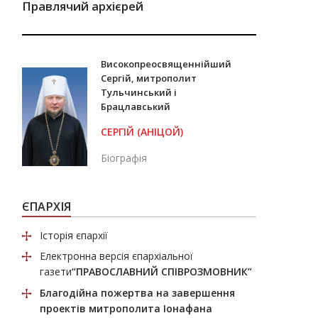
Правлячий архієрей
Високопреосвященнійший
Сергій, митрополит
Тульчинський і
Брацлавський
СЕРГІЙ (АНІЦОЙ)
Біографія
ЄПАРХІЯ
Історія єпархії
Електронна версія єпархіальної
газети
“ПРАВОСЛАВНИЙ СПІВРОЗМОВНИК”
Благодійна пожертва
на завершення
проектів митрополита Іонафана