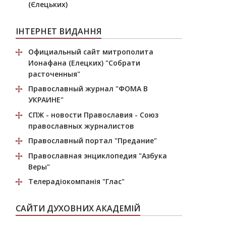
(Єлецьких)
ІНТЕРНЕТ ВИДАННЯ
Официальный сайт митрополита
Ионафана (Елецких)
"Собрати
расточенныя"
Православный журнал
"ФОМА В
УКРАИНЕ"
СПЖ
- новости Православия - Союз
православных журналистов
Православный портал
"Предание"
Православная энциклопедия
"Азбука
Веры"
Телерадіокомпанія
"Глас"
САЙТИ ДУХОВНИХ АКАДЕМІЙ