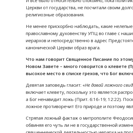
И все было относительно спокойно, пока полити
Церкви от государства, не посчитали своим дол
религиозные образования.
Не менее прискорбно наблюдать, какие нелепые
православному духовенству УПЦ во главе с наш
иерархов и непосредственно в адрес Предстоят
канонической Церкви образ врага.
Что нам говорит Священное Писание по этому 
Новом Завете – много говорится о клевете (Пр
высокое место в списке грехов, что Бог включ
Девятая заповедь гласит: «
Не давай ложного сви
включает клевету, поскольку это является распр
а Бог ненавидит ложь (Прит. 6:16-19; 12:22). Пос
ложное противоречит Его природе и поэтому яв
Стряпая ложный фактаж о митрополите Феодосии, 
обвиняя его чуть ли не в государственной изме
священнической деятельностью иерарха на про