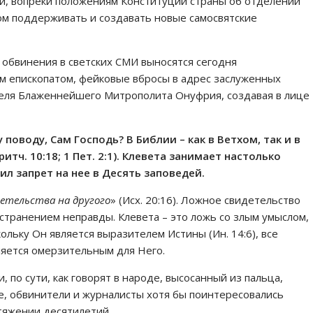
ки, вопреки положениям Конституции страны об отделении
гом поддерживать и создавать новые самосвятские
 обвинения в светских СМИ выносятся сегодня
им епископатом, фейковые вбросы в адрес заслуженных
еля Блаженнейшего Митрополита Онуфрия, создавая в лице
поводу, Сам Господь? В Библии – как в Ветхом, так и в
итч. 10:18; 1 Пет. 2:1). Клевета занимает настолько
ил запрет на нее в Десять заповедей.
детельства на другого
» (Исх. 20:16). Ложное свидетельство
остранением неправды. Клевета – это ложь со злым умыслом,
кольку Он является выразителем Истины (Ин. 14:6), все
ляется омерзительным для Него.
по сути, как говорят в народе, высосанный из пальца,
не, обвинители и журналисты хотя бы поинтересовались
тяжении десятилетий.