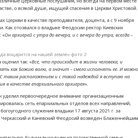
азличные церковные послушания, но всегда на первом месте
пастве, о всякой душе, ищущей спасения в Церкви Христовой.
х Церкви в качестве преподавателя, доцента, а с 9 ноября
и. Как отозвался о владыке Феодосии ректор Киевских
 «
Он архиерей с утра до вечера, и с вечера до утра, всегда –
 оценил так: «
Все, что происходит в жизни человека, и
ать как Божию волю, а значит – смело исполнять ее. И можн
С таким расположением и с такой надеждой я вступаю на
ия в качестве епархиального архиерея
».
он уделил первоочередное внимание организационным
зировалась сеть епархиальных отделов всех направлений,
огоугодного служения владыки 17 августа 2021 г. за
п Черкасский и Каневский Феодосий возведен Блаженнейши
хипастыря. Будучи выходцем из потомственной семьи