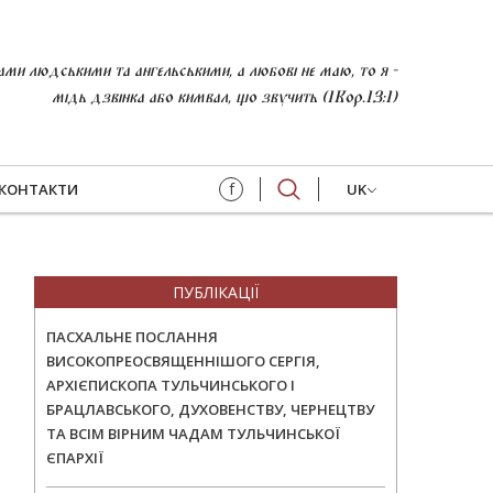
и людськими та ангельськими, а любові не маю, то я -
мідь дзвінка або кимвал, що звучить (1Кор.13:1)
f
КОНТАКТИ
UK
ПУБЛІКАЦІЇ
ПАСХАЛЬНЕ ПОСЛАННЯ
ВИСОКОПРЕОСВЯЩЕННІШОГО СЕРГІЯ,
АРХІЄПИСКОПА ТУЛЬЧИНСЬКОГО І
БРАЦЛАВСЬКОГО, ДУХОВЕНСТВУ, ЧЕРНЕЦТВУ
ТА ВСІМ ВІРНИМ ЧАДАМ ТУЛЬЧИНСЬКОЇ
ЄПАРХІЇ