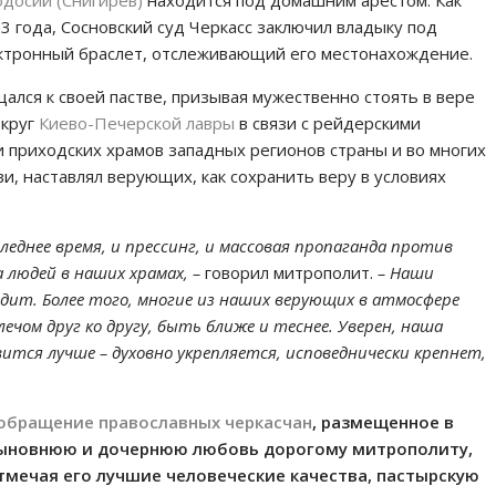
одосий (Снигирев)
находится под домашним арестом. Как
23 года, Сосновский суд Черкасс заключил владыку под
ектронный браслет, отслеживающий его местонахождение.
лся к своей пастве, призывая мужественно стоять в вере
округ
Киево-Печерской лавры
в связи с рейдерскими
 приходских храмов западных регионов страны и во многих
и, наставлял верующих, как сохранить веру в условиях
еднее время, и прессинг, и массовая пропаганда против
 людей в наших храмах, –
говорил митрополит.
– Наши
дит. Более того, многие из наших верующих в атмосфере
чом друг ко другу, быть ближе и теснее. Уверен, наша
тся лучше – духовно укрепляется, исповеднически крепнет,
обращение православных черкасчан
, размещенное в
 сыновнюю и дочернюю любовь дорогому митрополиту,
тмечая его лучшие человеческие качества, пастырскую