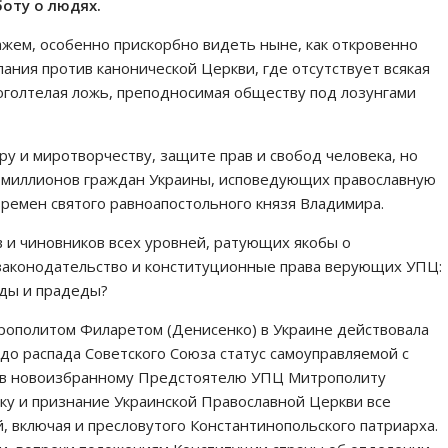
боту о людях.
тажем, особенно прискорбно видеть ныне, как откровенно
ния против канонической Церкви, где отсутствует всякая
– оголтелая ложь, преподносимая обществу под лозунгами
у и миротворчеству, защите прав и свобод человека, но
я миллионов граждан Украины, исповедующих православную
времен святого равноапостольного князя Владимира.
 и чиновников всех уровней, ратующих якобы о
законодательство и конституционные права верующих УПЦ:
еды и прадеды?
трополитом Филаретом (Денисенко) в Украине действовала
о распада Советского Союза статус самоуправляемой с
ев новоизбранному Предстоятелю УПЦ Митрополиту
ку и признание Украинской Православной Церкви все
 включая и пресловутого Константинопольского патриарха.