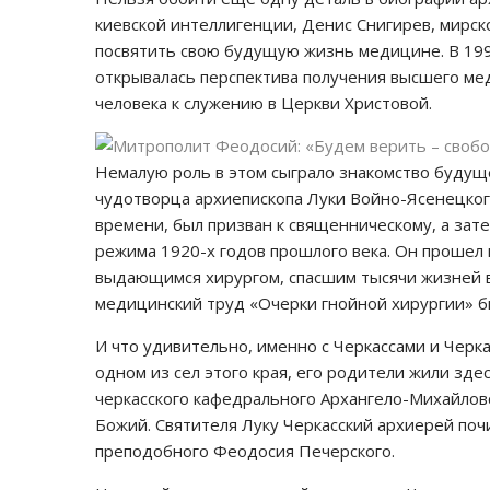
киевской интеллигенции, Денис Снигирев, мирск
посвятить свою будущую жизнь медицине. В 199
открывалась перспектива получения высшего ме
человека к служению в Церкви Христовой.
Немалую роль в этом сыграло знакомство будуще
чудотворца архиепископа Луки Войно-Ясенецког
времени, был призван к священническому, а за
режима 1920-х годов прошлого века. Он прошел 
выдающимся хирургом, спасшим тысячи жизней в
медицинский труд «Очерки гнойной хирургии» б
И что удивительно, именно с Черкассами и Черка
одном из сел этого края, его родители жили зд
черкасского кафедрального Архангело-Михайловс
Божий. Святителя Луку Черкасский архиерей почи
преподобного Феодосия Печерского.