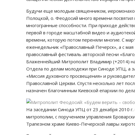
Будучи еще молодым священником, иеромонахом,
Полоцкой, о. Феодосий много времени посвятил 
многогранные способности. При приходе действ
первой в городе масштабной видео и аудиотекой
времени, которую потом переняли многие. С мар
еженедельник «Православный Печерск», а с мая
православный фестиваль авторской песни «Благ
Блаженнейший Митрополит Владимир (+2014) на
Отдела по делам молодежи при Синоде УПЦ, а з
«Миссия духовного просвещения» и руководител
Православной Церкви. Спустя несколько лет пос
назначен благочинным Киевской епархии по дел
На заседании Синода УПЦ от 23 декабря 2010 г.
митрополии, с поручением управления Броварским
Трапезном храме Киево-Печерской лавры хирото