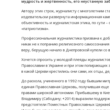
мудрость и жертвенность, его неустанную за
Автору этих строк, журналисту с многолетним с
издевательски развернута информационная кампа
объективность и журналистская этика, по сути 
«патриотизма».
Профессиональная журналистика призвана к добр
никак не к попранию религиозного самосознани
веру, берущую начало в Днепровской купели со 
Хочется спросить у молодой плеяды журналистов
Православии в Украине и при этом попирающих 
в какой Церкви крестились они сами, их отцы, д
До раскола, учиненного в 1992 году бывшим ми
единая Православная Церковь, получившая еще д
правами широкой автономии. Прибывшему в Ки
Владимиру (Сабодану; +2014) выразили поддерж
предстоятели Поместных Православных Церквей,