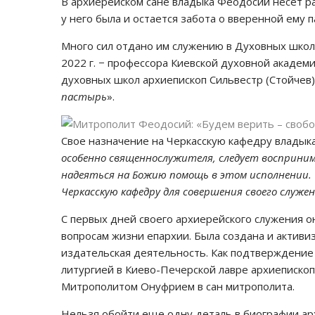
В архиерейском сане владыка Феодосий несет р
у него была и остается забота о вверенной ему 
Много сил отдано им служению в Духовных школа
2022 г. − профессора Киевской духовной академи
духовных школ архиепископ Сильвестр (Стойчев):
пастырь
».
Свое назначение на Черкасскую кафедру владыка
особенно священнослужителя, следует восприним
надеяться на Божию помощь в этом исполнении. 
Черкасскую кафедру для совершения своего служен
С первых дней своего архиерейского служения 
вопросам жизни епархии. Была создана и активи
издательская деятельность. Как подтверждение б
литургией в Киево-Печерской лавре архиеписко
Митрополитом Онуфрием в сан митрополита.
Нельзя обойти еще одну деталь в биографии ар