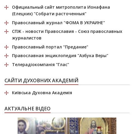
Официальный сайт митрополита Ионафана
(Елецких)
"Собрати расточенныя"
Православный журнал
"ФОМА В УКРАИНЕ"
СПЖ
- новости Православия - Союз православных
журналистов
Православный портал
"Предание"
Православная энциклопедия
"Азбука Веры"
Телерадіокомпанія
"Глас"
САЙТИ ДУХОВНИХ АКАДЕМІЙ
Київська Духовна Академія
АКТУАЛЬНЕ ВІДЕО