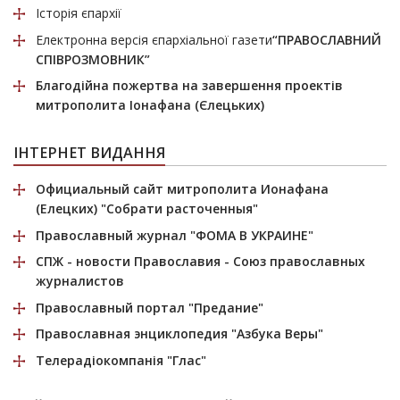
Історія єпархії
Електронна версія єпархіальної газети
“ПРАВОСЛАВНИЙ
СПІВРОЗМОВНИК”
Благодійна пожертва
на завершення проектів
митрополита Іонафана (Єлецьких)
ІНТЕРНЕТ ВИДАННЯ
Официальный сайт митрополита Ионафана
(Елецких)
"Собрати расточенныя"
Православный журнал
"ФОМА В УКРАИНЕ"
СПЖ
- новости Православия - Союз православных
журналистов
Православный портал
"Предание"
Православная энциклопедия
"Азбука Веры"
Телерадіокомпанія
"Глас"