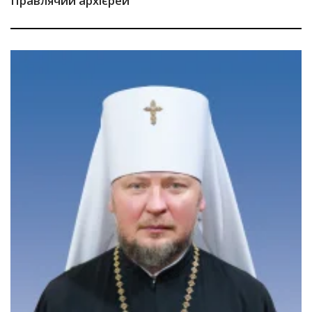
Правлячий архієрей