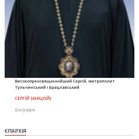
Високопреосвященнійший Сергій, митрополит
Тульчинський і Брацлавський
СЕРГІЙ (АНІЦОЙ)
Біографія
ЄПАРХІЯ