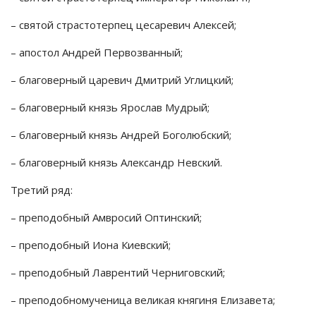
– cвятой cтрастотерпец цесаревич Алексей;
– апостол Андрей Первозванный;
– благоверный царевич Дмитрий Углицкий;
– благоверный князь Ярослав Мудрый;
– благоверный князь Андрей Боголюбский;
– благоверный князь Александр Невский.
Третий ряд:
– преподобный Амвросий Оптинский;
– преподобный Иона Киевский;
– преподобный Лаврентий Черниговский;
– преподобномученица великая княгиня Елизавета;