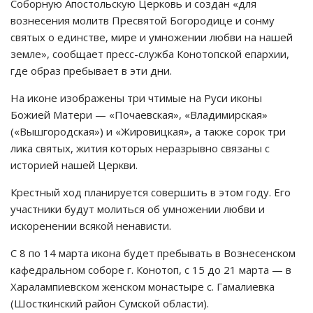
Соборную Апостольскую Церковь и создан «для
вознесения молитв Пресвятой Богородице и сонму
святых о единстве, мире и умножении любви на нашей
земле», сообщает пресс-служба Конотопской епархии,
где образ пребывает в эти дни.
На иконе изображены три чтимые на Руси иконы
Божией Матери — «Почаевская», «Владимирская»
(«Вышгородская») и «Жировицкая», а также сорок три
лика святых, жития которых неразрывно связаны с
историей нашей Церкви.
Крестный ход планируется совершить в этом году. Его
участники будут молиться об умножении любви и
искоренении всякой ненависти.
С 8 по 14 марта икона будет пребывать в Вознесенском
кафедральном соборе г. Конотоп, с 15 до 21 марта — в
Харалампиевском женском монастыре с. Гамалиевка
(Шосткинский район Сумской области).