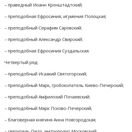
– праведный Иоанн Кронштадтский;
– преподобная Ефросиния, игумения Полоцкая;
– преподобный Серафим Саровский;
– преподобный Александр Свирский;
– преподобная Ефросиния Суздальская.
Четвертый ряд:
– преподобный Исаакий Святогорский;
– преподобный Марк, гробокопатель Киево-Печерский;
– преподобный Амфилохий Почаевский;
– преподобный Марк Псково-Печерский;
– благоверная княгиня Анна Новгородская;
– святитель Петр, митрополит Московский;