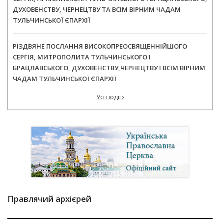
ДУХОВЕНСТВУ, ЧЕРНЕЦТВУ ТА ВСІМ ВІРНИМ ЧАДАМ
ТУЛЬЧИНСЬКОЇ ЄПАРХІЇ
РІЗДВЯНЕ ПОСЛАННЯ ВИСОКОПРЕОСВЯЩЕННІЙШОГО
СЕРГІЯ, МИТРОПОЛИТА ТУЛЬЧИНСЬКОГО І
БРАЦЛАВСЬКОГО, ДУХОВЕНСТВУ,ЧЕРНЕЦТВУ І ВСІМ ВІРНИМ
ЧАДАМ ТУЛЬЧИНСЬКОЇ ЄПАРХІЇ
Усі події ›
Правлячий архієрей