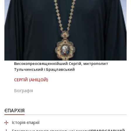
Високопреосвященнійший Сергій, митрополит
Тульчинський і Брацлавський
СЕРГІЙ (АНІЦОЙ)
Біографія
ЄПАРХІЯ
Історія єпархії