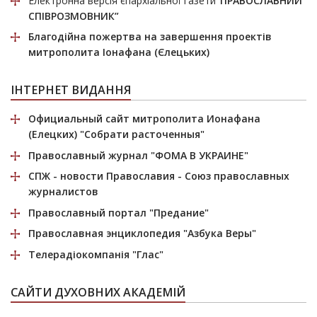
Електронна версія єпархіальної газети
“ПРАВОСЛАВНИЙ
СПІВРОЗМОВНИК”
Благодійна пожертва
на завершення проектів
митрополита Іонафана (Єлецьких)
ІНТЕРНЕТ ВИДАННЯ
Официальный сайт митрополита Ионафана
(Елецких)
"Собрати расточенныя"
Православный журнал
"ФОМА В УКРАИНЕ"
СПЖ
- новости Православия - Союз православных
журналистов
Православный портал
"Предание"
Православная энциклопедия
"Азбука Веры"
Телерадіокомпанія
"Глас"
САЙТИ ДУХОВНИХ АКАДЕМІЙ