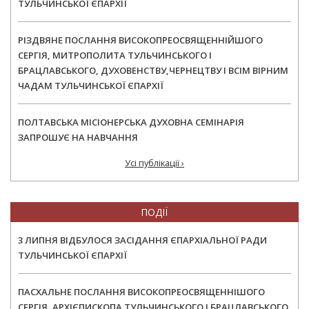
ТУЛЬЧИНСЬКОЇ ЄПАРХІЇ
РІЗДВЯНЕ ПОСЛАННЯ ВИСОКОПРЕОСВЯЩЕННІЙШОГО
СЕРГІЯ, МИТРОПОЛИТА ТУЛЬЧИНСЬКОГО І
БРАЦЛАВСЬКОГО, ДУХОВЕНСТВУ,ЧЕРНЕЦТВУ І ВСІМ ВІРНИМ
ЧАДАМ ТУЛЬЧИНСЬКОЇ ЄПАРХІЇ
ПОЛТАВСЬКА МІСІОНЕРСЬКА ДУХОВНА СЕМІНАРІЯ
ЗАПРОШУЄ НА НАВЧАННЯ
Усі публікації ›
ПОДІЇ
3 ЛИПНЯ ВІДБУЛОСЯ ЗАСІДАННЯ ЄПАРХІАЛЬНОЇ РАДИ
ТУЛЬЧИНСЬКОЇ ЄПАРХІЇ
ПАСХАЛЬНЕ ПОСЛАННЯ ВИСОКОПРЕОСВЯЩЕННІШОГО
СЕРГІЯ, АРХІЄПИСКОПА ТУЛЬЧИНСЬКОГО І БРАЦЛАВСЬКОГО,