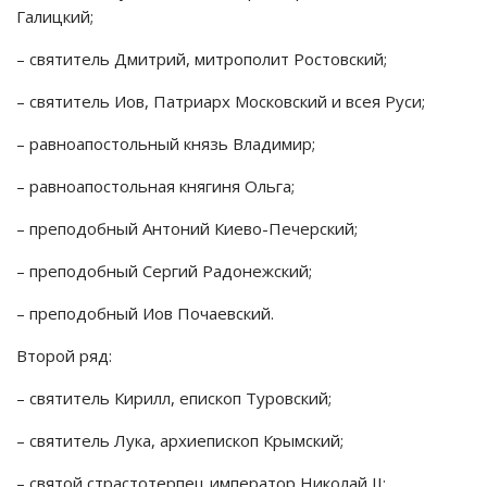
Галицкий;
– святитель Дмитрий, митрополит Ростовский;
– святитель Иов, Патриарх Московский и всея Руси;
– равноапостольный князь Владимир;
– равноапостольная княгиня Ольга;
– преподобный Антоний Киево-Печерский;
– преподобный Сергий Радонежский;
– преподобный Иов Почаевский.
Второй ряд:
– святитель Кирилл, епископ Туровский;
– святитель Лука, архиепископ Крымский;
– святой страстотерпец император Николай II;