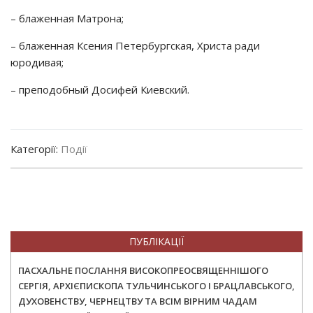
– блаженная Матрона;
– блаженная Ксения Петербургская, Христа ради
юродивая;
– преподобный Досифей Киевский.
Категорії:
Події
ПУБЛІКАЦІЇ
ПАСХАЛЬНЕ ПОСЛАННЯ ВИСОКОПРЕОСВЯЩЕННІШОГО
СЕРГІЯ, АРХІЄПИСКОПА ТУЛЬЧИНСЬКОГО І БРАЦЛАВСЬКОГО,
ДУХОВЕНСТВУ, ЧЕРНЕЦТВУ ТА ВСІМ ВІРНИМ ЧАДАМ