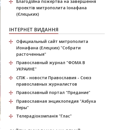
Благодійна пожертва
на завершення
проектів митрополита Іонафана
(Єлецьких)
ІНТЕРНЕТ ВИДАННЯ
Официальный сайт митрополита
Ионафана (Елецких)
"Собрати
расточенныя"
Православный журнал
"ФОМА В
УКРАИНЕ"
СПЖ
- новости Православия - Союз
православных журналистов
Православный портал
"Предание"
Православная энциклопедия
"Азбука
Веры"
Телерадіокомпанія
"Глас"