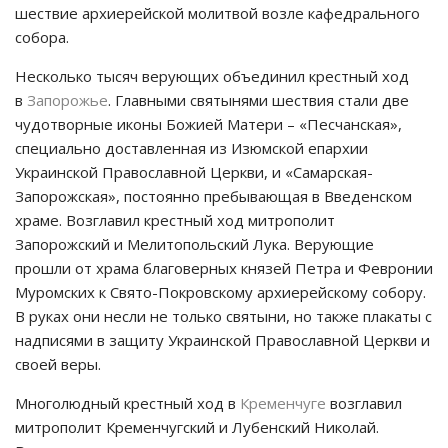
шествие архиерейской молитвой возле кафедрального
собора.
Несколько тысяч верующих объединил крестный ход
в
Запорожье
. Главными святынями шествия стали две
чудотворные иконы Божией Матери – «Песчанская»,
специально доставленная из Изюмской епархии
Украинской Православной Церкви, и «Самарская-
Запорожская», постоянно пребывающая в Введенском
храме. Возглавил крестный ход митрополит
Запорожский и Мелитопольский Лука. Верующие
прошли от храма благоверных князей Петра и Февронии
Муромских к Свято-Покровскому архиерейскому собору.
В руках они несли не только святыни, но также плакаты с
надписями в защиту Украинской Православной Церкви и
своей веры.
Многолюдный крестный ход в
Кременчуге
возглавил
митрополит Кременчугский и Лубенский Николай.