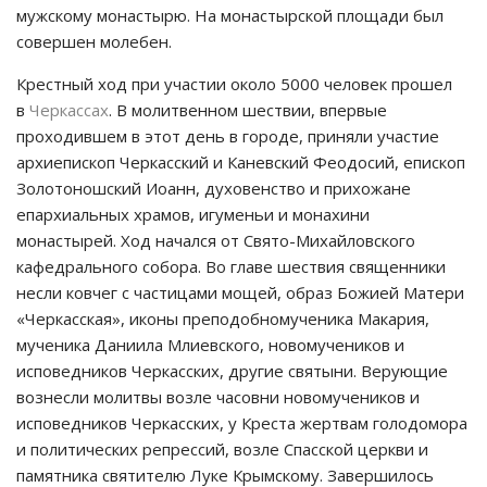
мужскому монастырю. На монастырской площади был
совершен молебен.
Крестный ход при участии около 5000 человек прошел
в
Черкассах
. В молитвенном шествии, впервые
проходившем в этот день в городе, приняли участие
архиепископ Черкасский и Каневский Феодосий, епископ
Золотоношский Иоанн, духовенство и прихожане
епархиальных храмов, игуменьи и монахини
монастырей. Ход начался от Свято-Михайловского
кафедрального собора. Во главе шествия священники
несли ковчег с частицами мощей, образ Божией Матери
«Черкасская», иконы преподобномученика Макария,
мученика Даниила Млиевского, новомучеников и
исповедников Черкасских, другие святыни. Верующие
вознесли молитвы возле часовни новомучеников и
исповедников Черкасских, у Креста жертвам голодомора
и политических репрессий, возле Спасской церкви и
памятника святителю Луке Крымскому. Завершилось