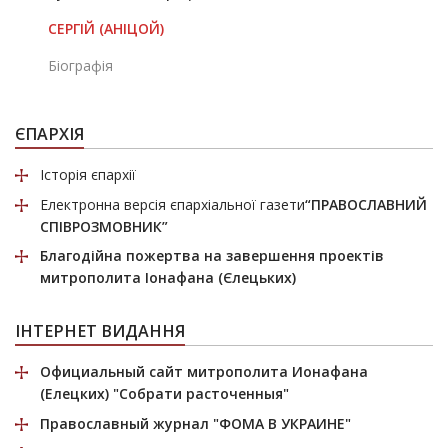
СЕРГІЙ (АНІЦОЙ)
Біографія
ЄПАРХІЯ
Історія єпархії
Електронна версія єпархіальної газети
“ПРАВОСЛАВНИЙ
СПІВРОЗМОВНИК”
Благодійна пожертва
на завершення проектів
митрополита Іонафана (Єлецьких)
ІНТЕРНЕТ ВИДАННЯ
Официальный сайт митрополита Ионафана
(Елецких)
"Собрати расточенныя"
Православный журнал
"ФОМА В УКРАИНЕ"