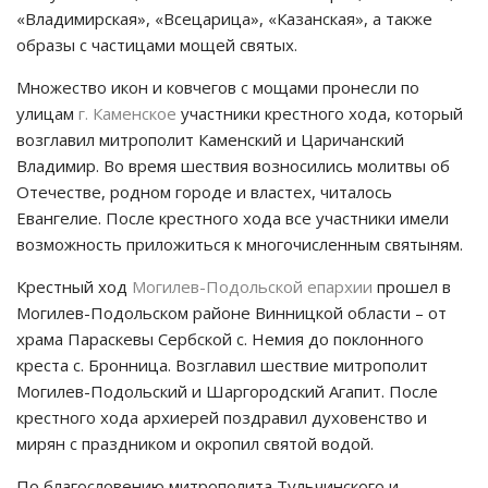
«Владимирская», «Всецарица», «Казанская», а также
образы с частицами мощей святых.
Множество икон и ковчегов с мощами пронесли по
улицам
г. Каменское
участники крестного хода, который
возглавил митрополит Каменский и Царичанский
Владимир. Во время шествия возносились молитвы об
Отечестве, родном городе и властех, читалось
Евангелие. После крестного хода все участники имели
возможность приложиться к многочисленным святыням.
Крестный ход
Могилев-Подольской епархии
прошел в
Могилев-Подольском районе Винницкой области – от
храма Параскевы Сербской с. Немия до поклонного
креста с. Бронница. Возглавил шествие митрополит
Могилев-Подольский и Шаргородский Агапит. После
крестного хода архиерей поздравил духовенство и
мирян с праздником и окропил святой водой.
По благословению митрополита Тульчинского и