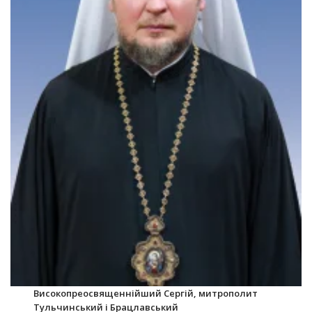
Високопреосвященнійший Сергій, митрополит
Тульчинський і Брацлавський