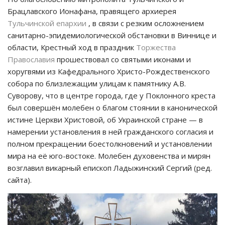
Брацлавского Ионафана, правящего архиерея
Тульчинской епархии
, в связи с резким осложнением
санитарно-эпидемиологической обстановки в Виннице и
области, Крестный ход в праздник
Торжества
Православия
прошествовал со святыми иконами и
хоругвями из Кафедрального Христо-Рождественского
собора по близлежащим улицам к памятнику А.В.
Суворову, что в центре города, где у Поклонного креста
был совершён молебен о благом стоянии в канонической
истине Церкви Христовой, об Украинской стране — в
намерении установления в ней гражданского согласия и
полном прекращении боестолкновений и установлении
мира на её юго-востоке. Молебен духовенства и мирян
возглавил викарный епископ Ладыжинский Сергий (ред.
сайта).