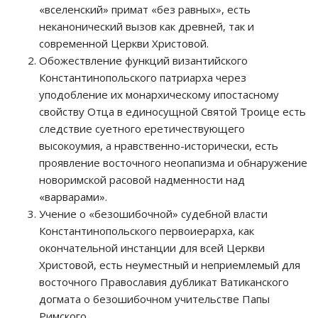
«вселенский» примат «без равных», есть
неканонический вызов как древней, так и
современной Церкви Христовой.
Обожествление функций византийского
Константинопольского патриарха через
уподобление их монархическому ипостасному
свойству Отца в единосущной Святой Троице есть
следствие суетного еретичествующего
высокоумия, а нравственно-исторически, есть
проявление восточного неопапизма и обнаружение
новоримской расовой надменности над
«варварами».
Учение о «безошибочной» судебной власти
Константинопольского первоиерарха, как
окончательной инстанции для всей Церкви
Христовой, есть неуместный и неприемлемый для
восточного Православия дубликат Ватиканского
догмата о безошибочном учительстве Папы
Римского.