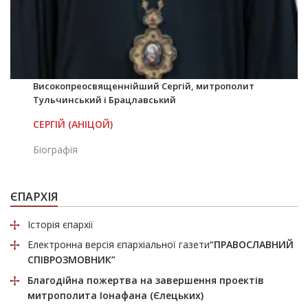
Високопреосвященнійший Сергій, митрополит
Тульчинський і Брацлавський
СЕРГІЙ (АНІЦОЙ)
Біографія
ЄПАРХІЯ
Історія єпархії
Електронна версія єпархіальної газети
“ПРАВОСЛАВНИЙ
СПІВРОЗМОВНИК”
Благодійна пожертва
на завершення проектів
митрополита Іонафана (Єлецьких)