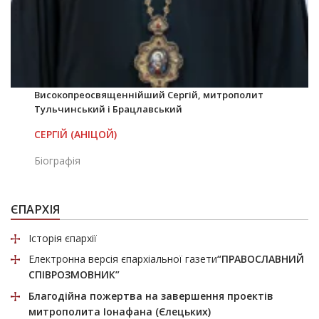
Високопреосвященнійший Сергій, митрополит
Тульчинський і Брацлавський
СЕРГІЙ (АНІЦОЙ)
Біографія
ЄПАРХІЯ
Історія єпархії
Електронна версія єпархіальної газети
“ПРАВОСЛАВНИЙ
СПІВРОЗМОВНИК”
Благодійна пожертва
на завершення проектів
митрополита Іонафана (Єлецьких)