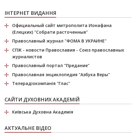
ІНТЕРНЕТ ВИДАННЯ
Официальный сайт митрополита Ионафана
(Елецких)
"Собрати расточенныя"
Православный журнал
"ФОМА В УКРАИНЕ"
СПЖ
- новости Православия - Союз православных
журналистов
Православный портал
"Предание"
Православная энциклопедия
"Азбука Веры"
Телерадіокомпанія
"Глас"
САЙТИ ДУХОВНИХ АКАДЕМІЙ
Київська Духовна Академія
АКТУАЛЬНЕ ВІДЕО