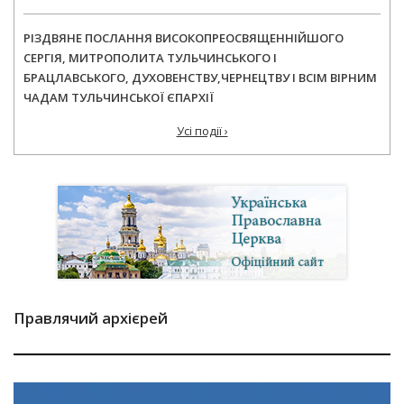
РІЗДВЯНЕ ПОСЛАННЯ ВИСОКОПРЕОСВЯЩЕННІЙШОГО
СЕРГІЯ, МИТРОПОЛИТА ТУЛЬЧИНСЬКОГО І
БРАЦЛАВСЬКОГО, ДУХОВЕНСТВУ,ЧЕРНЕЦТВУ І ВСІМ ВІРНИМ
ЧАДАМ ТУЛЬЧИНСЬКОЇ ЄПАРХІЇ
Усі події ›
Правлячий архієрей