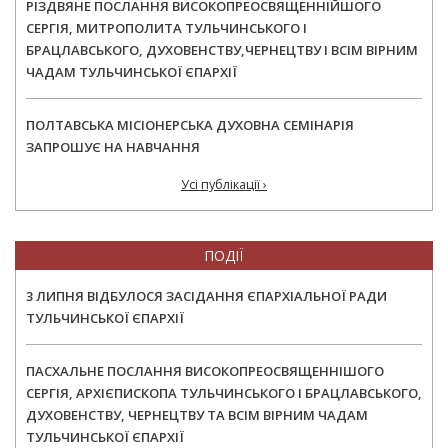
РІЗДВЯНЕ ПОСЛАННЯ ВИСОКОПРЕОСВЯЩЕННІЙШОГО
СЕРГІЯ, МИТРОПОЛИТА ТУЛЬЧИНСЬКОГО І
БРАЦЛАВСЬКОГО, ДУХОВЕНСТВУ,ЧЕРНЕЦТВУ І ВСІМ ВІРНИМ
ЧАДАМ ТУЛЬЧИНСЬКОЇ ЄПАРХІЇ
ПОЛТАВСЬКА МІСІОНЕРСЬКА ДУХОВНА СЕМІНАРІЯ
ЗАПРОШУЄ НА НАВЧАННЯ
Усі публікації ›
ПОДІЇ
3 ЛИПНЯ ВІДБУЛОСЯ ЗАСІДАННЯ ЄПАРХІАЛЬНОЇ РАДИ
ТУЛЬЧИНСЬКОЇ ЄПАРХІЇ
ПАСХАЛЬНЕ ПОСЛАННЯ ВИСОКОПРЕОСВЯЩЕННІШОГО
СЕРГІЯ, АРХІЄПИСКОПА ТУЛЬЧИНСЬКОГО І БРАЦЛАВСЬКОГО,
ДУХОВЕНСТВУ, ЧЕРНЕЦТВУ ТА ВСІМ ВІРНИМ ЧАДАМ
ТУЛЬЧИНСЬКОЇ ЄПАРХІЇ