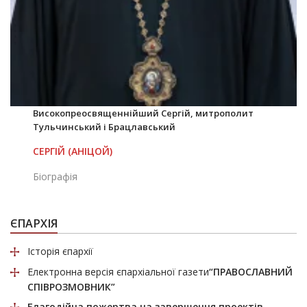
Високопреосвященнійший Сергій, митрополит
Тульчинський і Брацлавський
СЕРГІЙ (АНІЦОЙ)
Біографія
ЄПАРХІЯ
Історія єпархії
Електронна версія єпархіальної газети
“ПРАВОСЛАВНИЙ
СПІВРОЗМОВНИК”
Благодійна пожертва
на завершення проектів