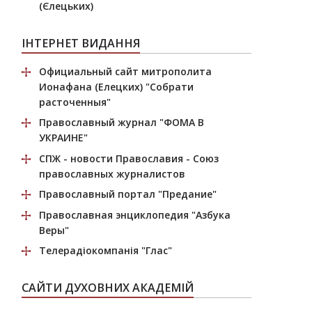
(Єлецьких)
ІНТЕРНЕТ ВИДАННЯ
Официальный сайт митрополита
Ионафана (Елецких)
"Собрати
расточенныя"
Православный журнал
"ФОМА В
УКРАИНЕ"
СПЖ
- новости Православия - Союз
православных журналистов
Православный портал
"Предание"
Православная энциклопедия
"Азбука
Веры"
Телерадіокомпанія
"Глас"
САЙТИ ДУХОВНИХ АКАДЕМІЙ