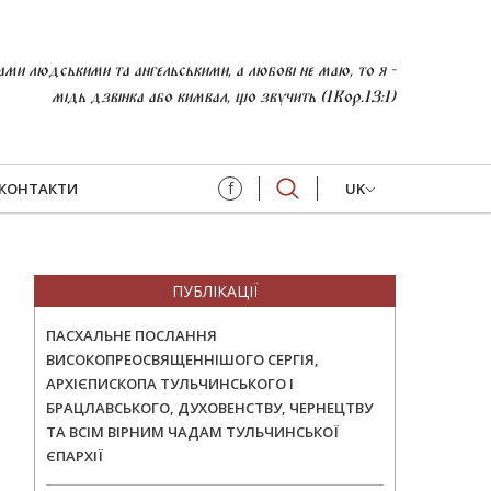
и людськими та ангельськими, а любові не маю, то я -
мідь дзвінка або кимвал, що звучить (1Кор.13:1)
f
КОНТАКТИ
UK
ПУБЛІКАЦІЇ
ПАСХАЛЬНЕ ПОСЛАННЯ
ВИСОКОПРЕОСВЯЩЕННІШОГО СЕРГІЯ,
АРХІЄПИСКОПА ТУЛЬЧИНСЬКОГО І
БРАЦЛАВСЬКОГО, ДУХОВЕНСТВУ, ЧЕРНЕЦТВУ
ТА ВСІМ ВІРНИМ ЧАДАМ ТУЛЬЧИНСЬКОЇ
ЄПАРХІЇ