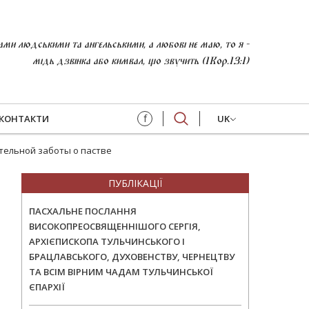
и людськими та ангельськими, а любові не маю, то я -
мідь дзвінка або кимвал, що звучить (1Кор.13:1)
f
КОНТАКТИ
UK
ятельной заботы о пастве
ПУБЛІКАЦІЇ
ПАСХАЛЬНЕ ПОСЛАННЯ
ВИСОКОПРЕОСВЯЩЕННІШОГО СЕРГІЯ,
АРХІЄПИСКОПА ТУЛЬЧИНСЬКОГО І
БРАЦЛАВСЬКОГО, ДУХОВЕНСТВУ, ЧЕРНЕЦТВУ
ТА ВСІМ ВІРНИМ ЧАДАМ ТУЛЬЧИНСЬКОЇ
ЄПАРХІЇ