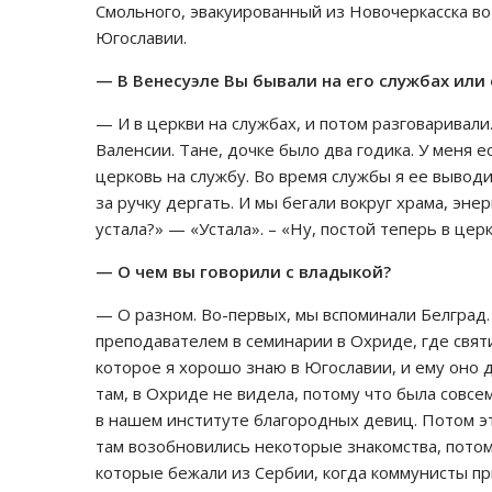
Смольного, эвакуированный из Новочеркасска во
Югославии.
— В Венесуэле Вы бывали на его службах или
— И в церкви на службах, и потом разговаривали.
Валенсии. Тане, дочке было два годика. У меня ес
церковь на службу. Во время службы я ее выводил
за ручку дергать. И мы бегали вокруг храма, эне
устала?» — «Устала». – «Ну, постой теперь в церк
— О чем вы говорили с владыкой?
— О разном. Во-первых, мы вспоминали Белград
преподавателем в семинарии в Охриде, где свят
которое я хорошо знаю в Югославии, и ему оно д
там, в Охриде не видела, потому что была совсем
в нашем институте благородных девиц. Потом эта
там возобновились некоторые знакомства, потом
которые бежали из Сербии, когда коммунисты п