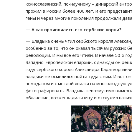
южнославянский, по-научному – динарский антро
прожил в России более 400 лет, и его представит
гены и через многие поколения продолжали дава
— А как проявлялись его сербские корни?
— Владыка очень чтил сербского короля Александ
особенно за то, что он оказал тысячам русских
революции. И мы все его чтили. В начале 50-х г
Западно-Европейской епархии, однажды он реши
году сербского короля Александра Карагеоргиеви
владыки не осмелился пойти туда с ним. И вот о
чемоданом и с метлой явился на многолюдную ул
фотографировать. Владыка невозмутимо вымел м
облачение, возжег кадильницу и отслужил паних