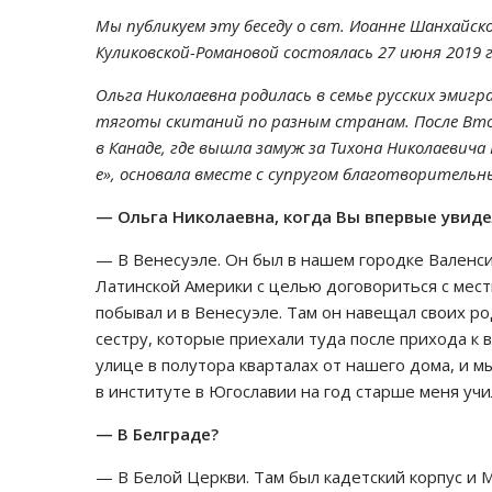
Мы публикуем эту беседу о свт. Иоанне Шанхайско
Куликовской-Романовой состоялась 27 июня 2019 г
Ольга Николаевна родилась в семье русских эмиг
тяготы скитаний по разным странам. После Втор
в Канаде, где вышла замуж за Тихона Николаевича 
е», основала вместе с супругом благотворитель
— Ольга Николаевна, когда Вы впервые увид
— В Венесуэле. Он был в нашем городке Валенсия
Латинской Америки с целью договориться с мест
побывал и в Венесуэле. Там он навещал своих р
сестру, которые приехали туда после прихода к 
улице в полутора кварталах от нашего дома, и м
в институте в Югославии на год старше меня уч
— В Белграде?
— В Белой Церкви. Там был кадетский корпус и