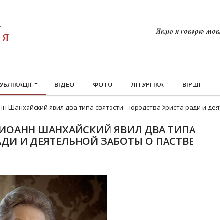
Якщо я говорю мовам
УБЛІКАЦІЇ
ВІДЕО
ФОТО
ЛІТУРГІКА
ВІРШІ
нн Шанхайский явил два типа святости – юродства Христа ради и де
 ИОАНН ШАНХАЙСКИЙ ЯВИЛ ДВА ТИПА
АДИ И ДЕЯТЕЛЬНОЙ ЗАБОТЫ О ПАСТВЕ