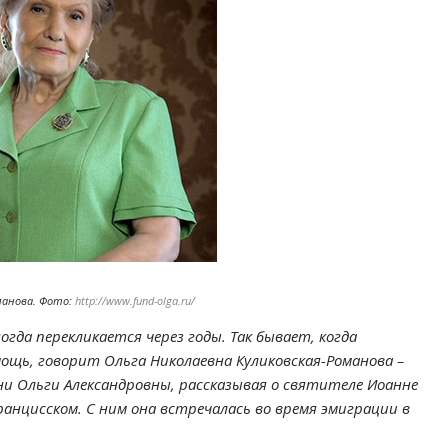
оманова. Фото:
http://www.fund-olga.ru/
гда перекликается через годы. Так бывает, когда
ощь, говорит Ольга Николаевна Куликовская-Романова –
ни Ольги Александровны, рассказывая о святителе Иоанне
ранцисском. С ним она встречалась во время эмиграции в