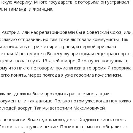
нскую Америку. Много государств, с которыми он устраивал
я, и Таиланд, и Франция.
Австрии. Или нас репатриировали бы в Советский Союз, или,
гославию отправили, но там тоже лютовали коммунисты. Так
ы записались в три-четыре страны, и первой прислала
оехали. И потом уже в Венесуэлу приходили еще транспорты
ев и снова в путь. 13 дней в море. Я сразу же поступила в
у что никто не говорил по-испански в то время. Я говорила
легко понять. Через полгода я уже говорила по-испански,
зжали, должны были проходить разные инстанции,
документы, и так дальше. Только потом уже, когда немножко
х людей вокруг. Так мы встретили Максимовичей.
на вечеринки. Знаете, как молодежь… Ходили в кино, очень
отом на танцульки всякие. Понимаете, мы все общались с