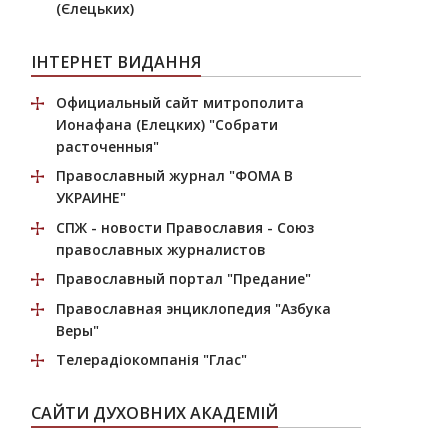
(Єлецьких)
ІНТЕРНЕТ ВИДАННЯ
Официальный сайт митрополита
Ионафана (Елецких)
"Собрати
расточенныя"
Православный журнал
"ФОМА В
УКРАИНЕ"
СПЖ
- новости Православия - Союз
православных журналистов
Православный портал
"Предание"
Православная энциклопедия
"Азбука
Веры"
Телерадіокомпанія
"Глас"
САЙТИ ДУХОВНИХ АКАДЕМІЙ