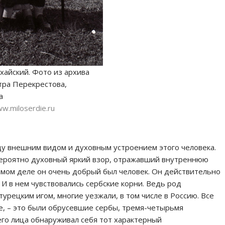
хайский. Фото из архива
ра Перекрестова,
а
ww.miloserdie.ru
у внешним видом и духовным устроением этого человека.
вероятно духовный яркий взор, отражавший внутреннюю
 самом деле он очень добрый был человек. Он действительно
И в нем чувствовались сербские корни. Ведь род
урецким игом, многие уезжали, в том числе в Россию. Все
е, – это были обрусевшие сербы, тремя-четырьмя
его лица обнаруживал себя тот характерный