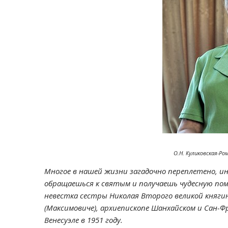
О.Н. Куликовская-Р
Многое в нашей жизни загадочно переплетено, ино
обращаешься к святым и получаешь чудесную пом
невестка сестры Николая Второго великой княги
(Максимовиче), архиепископе Шанхайском и Сан-Ф
Венесуэле в 1951 году.