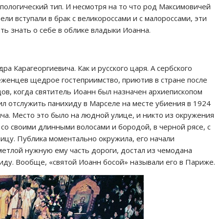
пологический тип. И несмотря на то что род Максимовичей
ели вступали в брак с великороссами и с малороссами, эти
ть знать о себе в облике владыки Иоанна.
ра Карагеоргиевича. Как и русского царя. А сербского
 беженцев щедрое гостеприимство, приютив в стране после
одов, когда святитель Иоанн был назначен архиепископом
л отслужить панихиду в Марселе на месте убиения в 1924
ча. Место это было на людной улице, и никто из окружения
н со своими длинными волосами и бородой, в черной рясе, с
ицу. Публика моментально окружила, его начали
етлой нужную ему часть дороги, достал из чемодана
иду. Вообще, «святой Иоанн босой» называли его в Париже.