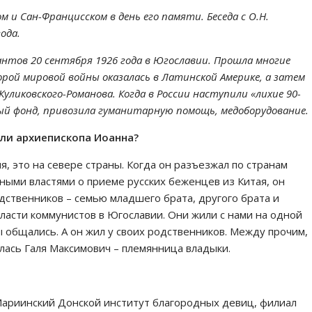
м и Сан-Францисском в день его памяти. Беседа с О.Н.
ода.
рантов 20 сентября 1926 года в Югославии. Прошла многие
ой мировой войны оказалась в Латинской Америке, а затем
Куликовского-Романова. Когда в России наступили «лихие 90-
ный фонд, привозила гуманитарную помощь, медоборудование.
ели архиепископа Иоанна?
, это на севере страны. Когда он разъезжал по странам
ными властями о приеме русских беженцев из Китая, он
одственников – семью младшего брата, другого брата и
власти коммунистов в Югославии. Они жили с нами на одной
ы общались. А он жил у своих родственников. Между прочим,
илась Галя Максимович – племянница владыки.
 Мариинский Донской институт благородных девиц, филиал