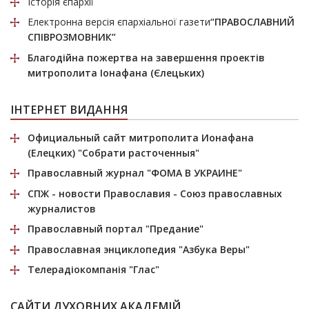
Історія єпархії
Електронна версія єпархіальної газети
“ПРАВОСЛАВНИЙ
СПІВРОЗМОВНИК”
Благодійна пожертва
на завершення проектів
митрополита Іонафана (Єлецьких)
ІНТЕРНЕТ ВИДАННЯ
Официальный сайт митрополита Ионафана
(Елецких)
"Собрати расточенныя"
Православный журнал
"ФОМА В УКРАИНЕ"
СПЖ
- новости Православия - Союз православных
журналистов
Православный портал
"Предание"
Православная энциклопедия
"Азбука Веры"
Телерадіокомпанія
"Глас"
САЙТИ ДУХОВНИХ АКАДЕМІЙ