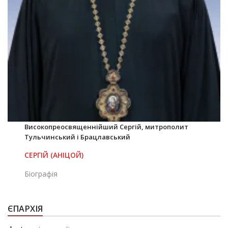
Високопреосвященнійший Сергій, митрополит
Тульчинський і Брацлавський
СЕРГІЙ (АНІЦОЙ)
Біографія
ЄПАРХІЯ