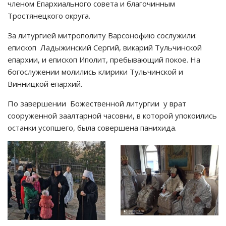
членом Епархиального совета и благочинным
Тростянецкого округа.
За литургией митрополиту Варсонофию сослужили:
епископ Ладыжинский Сергий, викарий Тульчинской
епархии, и епископ Иполит, пребывающий покое. На
богослужении молились клирики Тульчинской и
Винницкой епархий.
По завершении Божественной литургии у врат
сооруженной заалтарной часовни, в которой упокоились
останки усопшего, была совершена панихида.