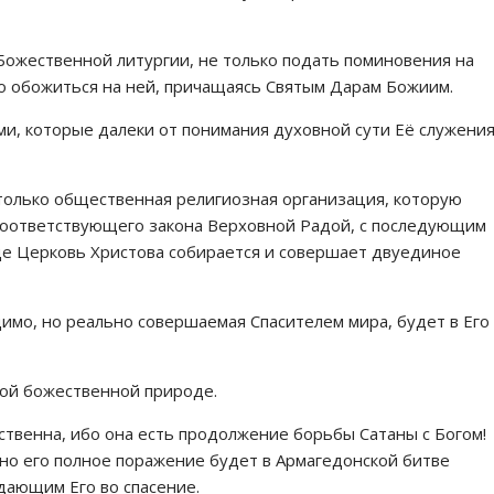
Божественной литургии, не только подать поминовения на
о обожиться на ней, причащаясь Святым Дарам Божиим.
, которые далеки от понимания духовной сути Её служени
только общественная религиозная организация, которую
соответствующего закона Верховной Радой, с последующим
е Церковь Христова собирается и совершает двуединое
димо, но реально совершаемая Спасителем мира, будет в Его
кой божественной природе.
твенна, ибо она есть продолжение борьбы Сатаны с Богом!
но его полное поражение будет в Армагедонской битве
дающим Его во спасение.