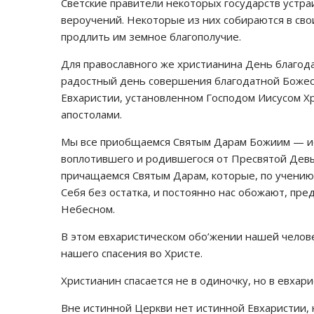
Светские правители некоторых государств устр
вероучений. Некоторые из них собираются в сво
продлить им земное благополучие.
Для православного же христианина День благод
радостный день совершения благодатной Божес
Евхаристии, установленном Господом Иисусом Х
апостолами.
Мы все приобщаемся Святым Дарам Божиим — ист
воплотившего и родившегося от Пресвятой Девы
причащаемся Святым Дарам, которые, по учению 
Себя без остатка, и постоянно нас обожают, пре
Небесном.
В этом евхаристическом обо’жении нашей челов
нашего спасения во Христе.
Христианин спасается не в одиночку, но в евхар
Вне истинной Церкви нет истинной Евхаристии,