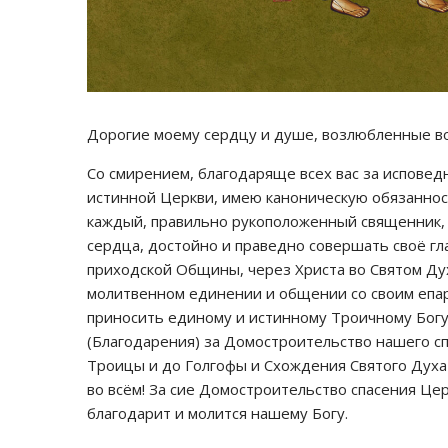
Дорогие моему сердцу и душе, возлюбленные в
Со смирением, благодаряще всех вас за исповед
истинной Церкви, имею каноническую обязаннос
каждый, правильно рукоположенный священник, п
сердца, достойно и праведно совершать своё гл
приходской Общины, через Христа во Святом Ду
молитвенном единении и общении со своим епа
приносить единому и истинному Троичному Бог
(Благодарения) за Домостроительство нашего сп
Троицы и до Голгофы и Схождения Святого Духа н
во всём! За сие Домостроительство спасения Це
благодарит и молится нашему Богу.