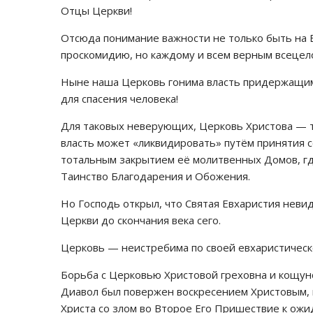
Отцы Церкви!
Отсюда понимание важности не только быть на 
проскомидию, но каждому и всем верным всецел
Ныне наша Церковь гонима власть придержащими
для спасения человека!
Для таковых неверующих, Церковь Христова — 
власть может «ликвидировать» путём принятия 
тотальным закрытием её молитвенных Домов, гд
Таинство Благодарения и Обожения.
Но Господь открыл, что Святая Евхаристия неви
Церкви до скончания века сего.
Церковь — неистребима по своей евхаристичес
Борьба с Церковью Христовой греховна и кощунс
Диавол был повержен воскресением Христовым, 
Христа со злом во Второе Его Пришествие к ожи