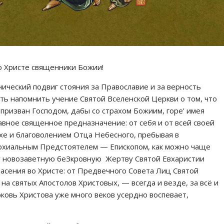
о Христе священники Божии!
нический подвиг стояния за Православие и за верность
ть напомнить учение Святой Вселенской Церкви о том, что
ризван Господом, дабы со страхом Божиим, горе’ имея
авное священное предназначение: от себя и от всей своей
хе и благоволением Отца Небесного, пребывая в
рхиальным Предстоятелем — Епископом, как можно чаще
у новозаветную беЗкровную Жертву Святой Евхаристии
асения во Христе: от Предвечного Совета Лиц Святой
а святых Апостолов Христовых, — всегда и везде, за всё и
рковь Христова уже много веков усердно воспевает,