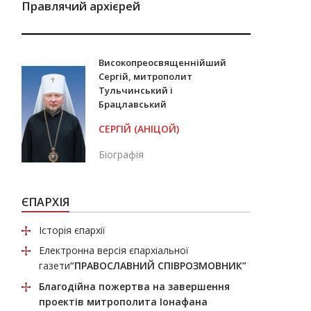
Правлячий архієрей
Високопреосвященнійший
Сергій, митрополит
Тульчинський і
Брацлавський
СЕРГІЙ (АНІЦОЙ)
Біографія
ЄПАРХІЯ
Історія єпархії
Електронна версія єпархіальної
газети
“ПРАВОСЛАВНИЙ СПІВРОЗМОВНИК”
Благодійна пожертва
на завершення
проектів митрополита Іонафана