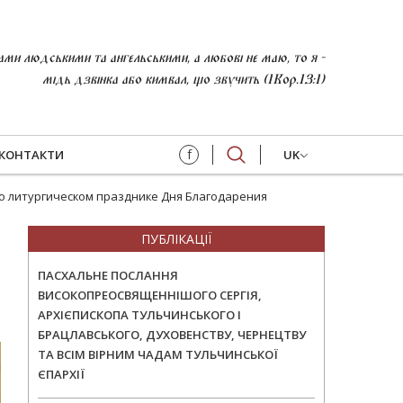
и людськими та ангельськими, а любові не маю, то я -
мідь дзвінка або кимвал, що звучить (1Кор.13:1)
f
КОНТАКТИ
UK
о литургическом празднике Дня Благодарения
ПУБЛІКАЦІЇ
ПАСХАЛЬНЕ ПОСЛАННЯ
ВИСОКОПРЕОСВЯЩЕННІШОГО СЕРГІЯ,
АРХІЄПИСКОПА ТУЛЬЧИНСЬКОГО І
БРАЦЛАВСЬКОГО, ДУХОВЕНСТВУ, ЧЕРНЕЦТВУ
ТА ВСІМ ВІРНИМ ЧАДАМ ТУЛЬЧИНСЬКОЇ
ЄПАРХІЇ