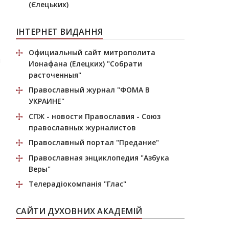
(Єлецьких)
ІНТЕРНЕТ ВИДАННЯ
Официальный сайт митрополита
я
Ионафана (Елецких)
"Собрати
расточенныя"
Православный журнал
"ФОМА В
УКРАИНЕ"
СПЖ
- новости Православия - Союз
православных журналистов
Православный портал
"Предание"
Православная энциклопедия
"Азбука
Веры"
Телерадіокомпанія
"Глас"
САЙТИ ДУХОВНИХ АКАДЕМІЙ