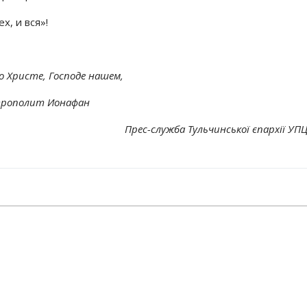
, и вся»!
о Христе, Господе нашем,
рополит Ионафан
Прес-служба Тульчинської єпархії УП