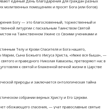
аивают единый День благодарения для граждан разных
их молитвенных помещениях и просят Бога (или богов)
арения Богу — это благословенный, торжественный и
твенной литургии с пасхальным Таинством Святой
ристом на Таинственном Ужине со Своими учениками и
инным Телу и Крови Спасителя и Бога нашего,
 Марии, Сына Божьего Иисуса Христа, «Имже вся быша», —
святого и праведного Николая Кавасилы, претворяют нас в
дуготовляя к святой и блаженной вечной жизни в Царстве
еческой природы и заключается онтологическая тайна
истическом собрании верных Христу и Его Церкви.
 нет обожающего спасения, — учат православные святые