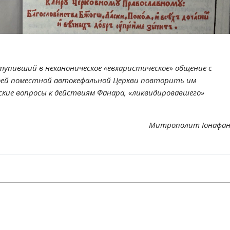
упивший в неканоническое «евхаристическое» общение с
оей поместной автокефальной Церкви повторить им
еские вопросы к действиям Фанара, «ликвидировавшего»
Митрополит Іонафа