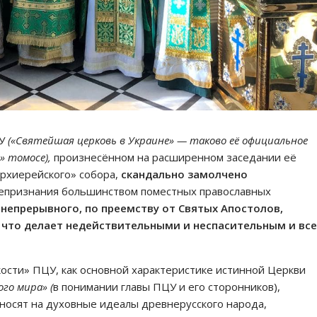
ЦУ
(«Святейшая церковь в Украине» — таково её официальное
» томосе),
произнесённом на расширенном заседании её
архиерейского» собора,
скандально замолчено
непризнания большинством поместных православных
 непрерывного, по преемству от Святых Апостолов,
что делает недействительными и неспасительным и все
кости» ПЦУ, как основной характеристике истинной Церкви
го мира» (
в понимании главы ПЦУ и его сторонников),
еносят на духовные идеалы древнерусского народа,