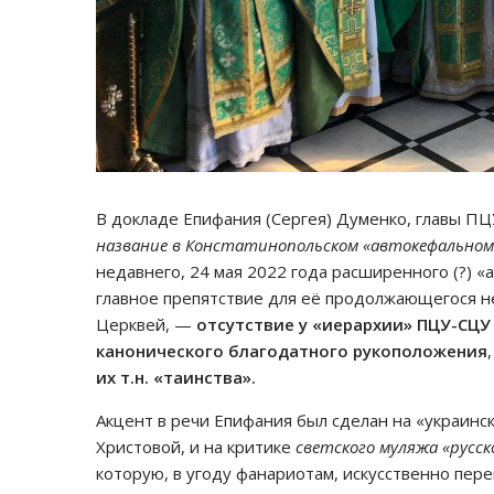
В докладе Епифания (Сергея) Думенко, главы П
название в Констатинопольском «автокефальном
недавнего, 24 мая 2022 года расширенного (?) «
главное препятствие для её продолжающегося 
Церквей, —
отсутствие у «иерархии» ПЦУ-СЦУ
канонического благодатного рукоположения
,
их т.н. «таинства».
Акцент в речи Епифания был сделан на «украинс
Христовой, и на критике
светского муляжа «русско
которую, в угоду фанариотам, искусственно пер