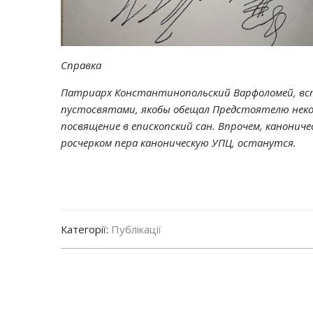
Справка
Патриарх Константинопольский Варфоломей, вст
пустосвятами, якобы обещал Предстоятелю нек
посвящение в епископский сан. Впрочем, канонич
росчерком пера каноническую УПЦ, останутся.
Категорії:
Публікації