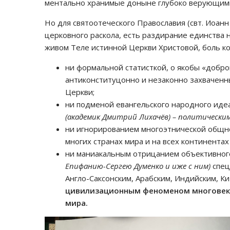
ментально хранимые доныне глубоко верующими
Но для святоотеческого Православия (свт. Иоанн
церковного раскола, есть раздирание единства 
живом Теле истинной Церкви Христовой, боль ко
ни формальной статисткой, о якобы «добр
антиконституцонно и незаконно захваченн
Церкви;
ни подменой евангельского народного иде
(академик Дмитрий Лихачёв) – политическим
ни игнорированием многоэтнической общно
многих странах мира и на всех континентах
ни маниакальным отрицанием объективно
Епифанию-Сергею Думенко и иже с ним)
спец
Англо-Саксонским, Арабским, Индийским, К
цивилизационным феноменом многовеко
мира.