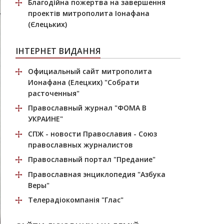
Благодійна пожертва
на завершення
проектів митрополита Іонафана
(Єлецьких)
ІНТЕРНЕТ ВИДАННЯ
Официальный сайт митрополита
Ионафана (Елецких)
"Собрати
расточенныя"
Православный журнал
"ФОМА В
УКРАИНЕ"
СПЖ
- новости Православия - Союз
православных журналистов
Православный портал
"Предание"
Православная энциклопедия
"Азбука
Веры"
Телерадіокомпанія
"Глас"