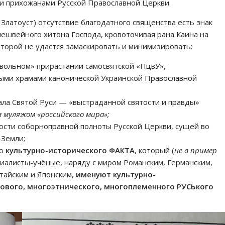
 прихожанами Русской Православной Церкви.
 Златоуст) отсутствие благодатного священства есть знак
нешвейного хитона Господа, кровоточивая рана Каина на
торой не удастся замаскировать и минимизировать:
овольном» прирастании самосвятской «ПцвУ»,
ыми храмами канонической Украинской Православной
ала Cвятой Руси — «выстраданной святости и правды»
 муляжом «российского мира»;
сти соборноправной полноты Русской Церкви, сущей во
 Земли;
го
культурно-исторического ФАКТА
, который (
не в пример
иалисты-учёные, наряду с миром Романским, Германским,
итайским и Японским,
именуют культурно-
вого, многоэтнического, многоплеменного РУСЬкого