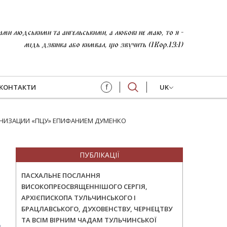
и людськими та ангельськими, а любові не маю, то я -
мідь дзвінка або кимвал, що звучить (1Кор.13:1)
f
КОНТАКТИ
UK
АНИЗАЦИИ «ПЦУ» ЕПИФАНИЕМ ДУМЕНКО
ПУБЛІКАЦІЇ
ПАСХАЛЬНЕ ПОСЛАННЯ
ВИСОКОПРЕОСВЯЩЕННІШОГО СЕРГІЯ,
АРХІЄПИСКОПА ТУЛЬЧИНСЬКОГО І
БРАЦЛАВСЬКОГО, ДУХОВЕНСТВУ, ЧЕРНЕЦТВУ
ТА ВСІМ ВІРНИМ ЧАДАМ ТУЛЬЧИНСЬКОЇ