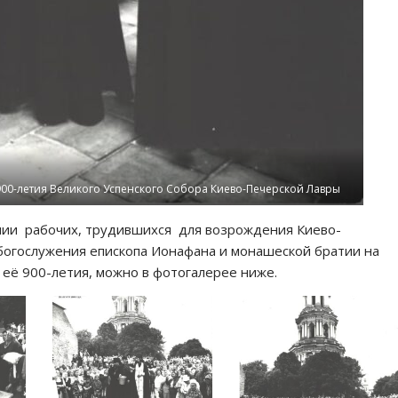
900-летия Великого Успенского Собора Киево-Печерской Лавры
ии рабочих, трудившихся для возрождения Киево-
богослужения епископа Ионафана и монашеской братии на
 её 900-летия, можно в фотогалерее ниже.