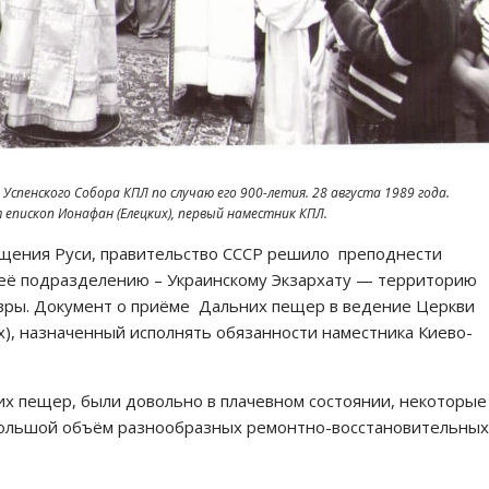
Успенского Собора КПЛ по случаю его 900-летия. 28 августа 1989 года.
пископ Ионафан (Елецких), первый наместник КПЛ.
рещения Руси, правительство СССР решило преподнести
 её подразделению – Украинскому Экзархату — территорию
вры. Документ о приёме Дальних пещер в ведение Церкви
), назначенный исполнять обязанности наместника Киево-
х пещер, были довольно в плачевном состоянии, некоторые
большой объём разнообразных ремонтно-восстановительных