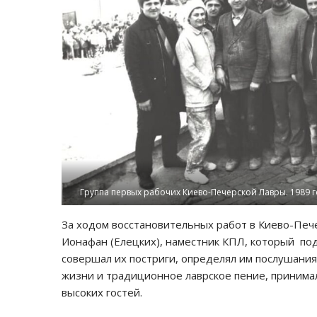
Группа первых рабочих Киево-Печерской Лавры. 1989 г
За ходом восстановительных работ в Киево-Печ
Ионафан (Елецких), наместник КПЛ, который по
совершал их постриги, определял им послушания
жизни и традиционное лаврское пение, принима
высоких гостей.