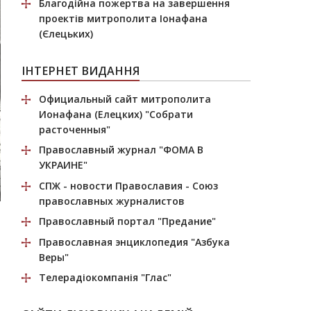
Благодійна пожертва
на завершення
проектів митрополита Іонафана
(Єлецьких)
ІНТЕРНЕТ ВИДАННЯ
Официальный сайт митрополита
Ионафана (Елецких)
"Собрати
расточенныя"
Православный журнал
"ФОМА В
УКРАИНЕ"
СПЖ
- новости Православия - Союз
православных журналистов
Православный портал
"Предание"
Православная энциклопедия
"Азбука
Веры"
Телерадіокомпанія
"Глас"