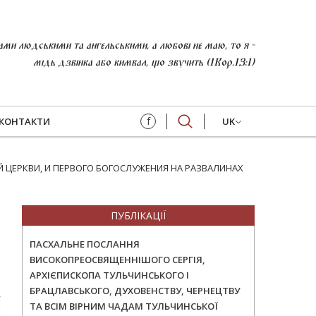
и людськими та ангельськими, а любові не маю, то я -
мідь дзвінка або кимвал, що звучить (1Кор.13:1)
f
КОНТАКТИ
UK
 ЦЕРКВИ, И ПЕРВОГО БОГОСЛУЖЕНИЯ НА РАЗВАЛИНАХ
ПУБЛІКАЦІЇ
ПАСХАЛЬНЕ ПОСЛАННЯ
ВИСОКОПРЕОСВЯЩЕННІШОГО СЕРГІЯ,
АРХІЄПИСКОПА ТУЛЬЧИНСЬКОГО І
БРАЦЛАВСЬКОГО, ДУХОВЕНСТВУ, ЧЕРНЕЦТВУ
ТА ВСІМ ВІРНИМ ЧАДАМ ТУЛЬЧИНСЬКОЇ