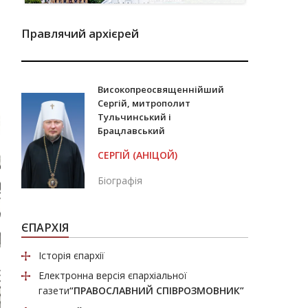
Правлячий архієрей
Високопреосвященнійший
Сергій, митрополит
Тульчинський і
Брацлавський
СЕРГІЙ (АНІЦОЙ)
Біографія
ЄПАРХІЯ
Історія єпархії
Електронна версія єпархіальної
газети
“ПРАВОСЛАВНИЙ СПІВРОЗМОВНИК”