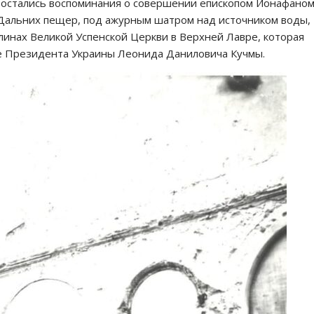
 остались воспоминания о совершении епископом Ионафано
Дальних пещер, под ажурным шатром над источником воды,
линах Великой Успенской Церкви в Верхней Лавре, которая
ве Президента Украины Леонида Даниловича Кучмы.