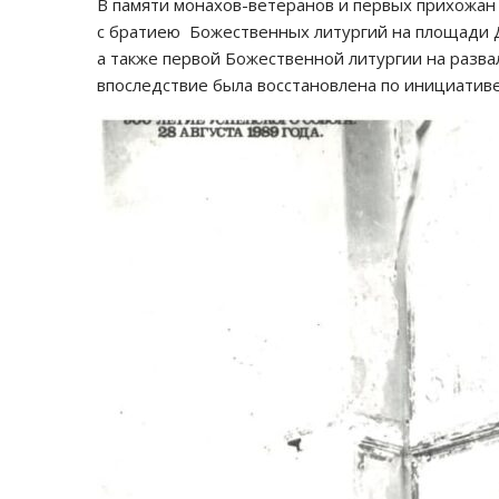
В памяти монахов-ветеранов и первых прихожан
с братиею Божественных литургий на площади 
а также первой Божественной литургии на разва
впоследствие была восстановлена по инициати