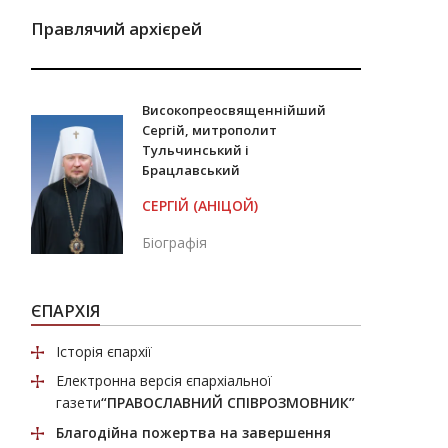
Правлячий архієрей
Високопреосвященнійший
Сергій, митрополит
Тульчинський і
Брацлавський
СЕРГІЙ (АНІЦОЙ)
Біографія
ЄПАРХІЯ
Історія єпархії
Електронна версія єпархіальної
газети
“ПРАВОСЛАВНИЙ СПІВРОЗМОВНИК”
Благодійна пожертва
на завершення