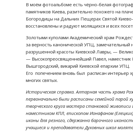
В моём фотоальбоме есть чёрно-белая фотогра
памятников Киева, разительно похожего на пла
Богородицы на Дальних Пещерах Святой Киево-
восстановлены и радуют молящихся и всех посет
Золотыми куполами Академический храм Рождест
за верность канонической УПЦ, замечательный 
разрушенной красоты Киевской Лавры, — Велико
— Высокопреосвященнейший Павел, наместник 
Вышгородский, викарий Киевской епархии УПЦ.
Его попечением вновь был расписан интерьер 
многих святых.
Историческая справка. Алтарная часть храма Ро
первоначально были расписаны семейной парой ху
творческого круга мастера станковой живописи
наместником КПЛ, епископом Ионафаном (Елецких
иконы для резного, сдержанно барочного иконост
учащиеся и преподаватели Духовных школ молятс