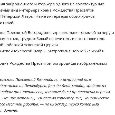
фия заброшенного интерьера одного из архитектурных
чевный вид интерьера храма Рождества Пресвятой
Печерской Лавры. Ныне интерьеры обоих храмов
ителей.
ва Пресвятой Богородицы украсил, ныне гонимый за веру и
наместник, трудолюбивый попечитель и восстановитель
й Соборной Успенской Церкви,
Киево-Печерской Лавры, Митрополит Чернобыльский и
храма Рождества Пресвятой Богородицы изображениями
ждества Пресвятой Богородицы и аспида над ним
дожников из Петербурга, (тогда Ленинграда), «родом» из
 Владимира Стерлигова, которые были приглашены первым
). От них остались, узнаваемо характерные, канонические
аса местной работы, — по их эскизу, перед которыми
я доныне.