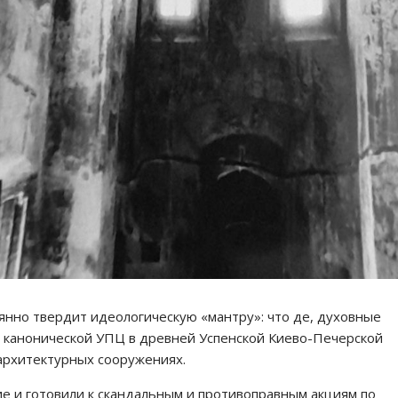
янно твердит идеологическую «мантру»: что де, духовные
 канонической УПЦ в древней Успенской Киево-Печерской
 архитектурных сооружениях.
ие и готовили к скандальным и противоправным акциям по