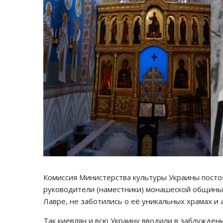
Комиссия Министерства культуры Украины посто
руководители (наместники) монашеской общины
Лавре, не заботились о её уникальных храмах и
Так киевлян и всю Украину вводили в заблужден