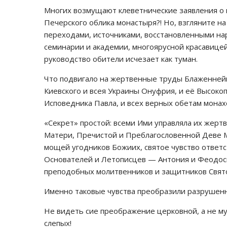
Многих возмущают клеветнические заявления о 
Печерского облика монастыря?! Но, взгляните н
переходами, источниками, восстановленными н
семинарии и академии, многоярусной красавицей
руководство обители исчезает как туман.
Что подвигало на жертвенные труды Блаженне
Киевского и всея Украины Онуфрия, и её Высо
Исповедника Павла, и всех верных обетам мона
«Секрет» простой: всеми Ими управляла их жерт
Матери, Пречистой и Преблагословенной Деве 
мощей угодников Божиих, святое чувство ответ
Основателей и Летописцев — Антония и Феодоси
преподобных молитвенников и защитников Свято
Именно таковые чувства преобразили разрушен
Не видеть сие преображение церковной, а не м
слепых!