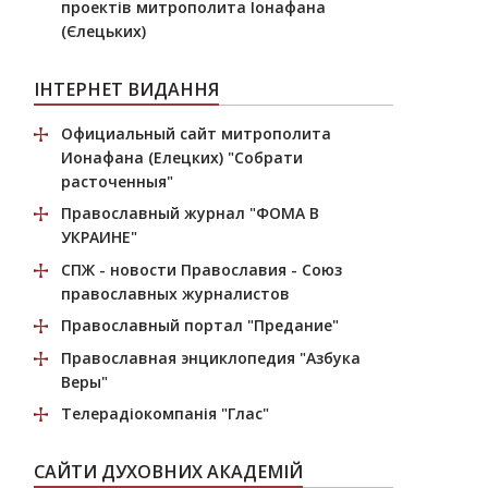
проектів митрополита Іонафана
(Єлецьких)
ІНТЕРНЕТ ВИДАННЯ
Официальный сайт митрополита
Ионафана (Елецких)
"Собрати
расточенныя"
Православный журнал
"ФОМА В
УКРАИНЕ"
СПЖ
- новости Православия - Союз
православных журналистов
Православный портал
"Предание"
Православная энциклопедия
"Азбука
Веры"
Телерадіокомпанія
"Глас"
САЙТИ ДУХОВНИХ АКАДЕМІЙ