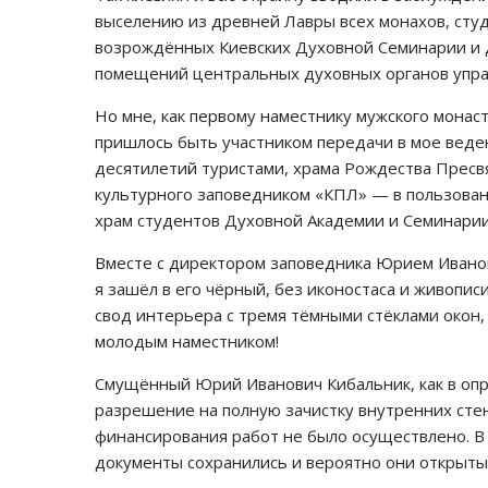
выселению из древней Лавры всех монахов, сту
возрождённых Киевских Духовной Семинарии и Д
помещений центральных духовных органов упра
Но мне, как первому наместнику мужского мона
пришлось быть участником передачи в мое веде
десятилетий туристами, храма Рождества Пресв
культурного заповедником «КПЛ» — в пользова
храм студентов Духовной Академии и Семинари
Вместе с директором заповедника Юрием Иванов
я зашёл в его чёрный, без иконостаса и живопис
свод интерьера с тремя тёмными стёклами окон,
молодым наместником!
Смущённый Юрий Иванович Кибальник, как в опр
разрешение на полную зачистку внутренних стен х
финансирования работ не было осуществлено. В
документы сохранились и вероятно они открыты