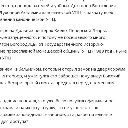
дентов, преподавателей и учёных Докторов Богословия
уховной Академии канонической УПЦ, к захвату всех
вления канонической УПЦ.
стыря на Дальних пещерах Киево-Печерской Лавры,
ние запущенного, и потому не посещаемого много
ятой Богородицы, от Государственного историко-
ние православной монашеской общины УПЦ (1989 год), ныне
и УПЦ.
ичем Кибальником, который открыл замок на дверях храма,
и интерьер, и ужаснулся его заброшенному виду! Высокий
 как беспризорный сирота, предстал перед онемевшим
авдание поведал, что уже было получил официальное
рама и на их штукатурку, но не успел, так как
 архиве заповедника, наверное, эти разрешительные
 для доступа?