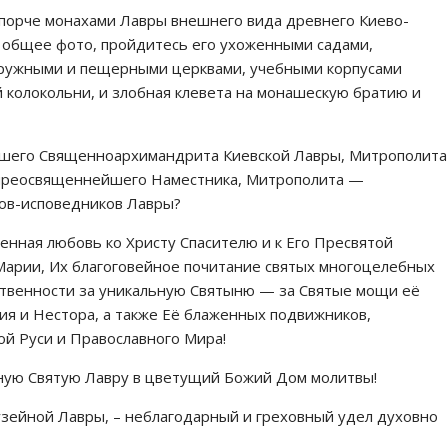
порче монахами Лавры внешнего вида древнего Киево-
а общее фото, пройдитесь его ухоженными садами,
аружными и пещерными церквами, учебными корпусами
 колокольни, и злобная клевета на монашескую братию и
йшего Священноархимандрита Киевской Лавры, Митрополита
копреосвященнейшего Наместника, Митрополита —
хов-исповедников Лавры?
венная любовь ко Христу Спасителю и к Его Пресвятой
Марии, Их благоговейное почитание святых многоцелебных
ственности за уникальную Святыню — за Святые мощи её
я и Нестора, а также Её блаженных подвижников,
й Руси и Православного Мира!
ную Святую Лавру в цветущий Божий Дом молитвы!
узейной Лавры, – неблагодарный и греховный удел духовно