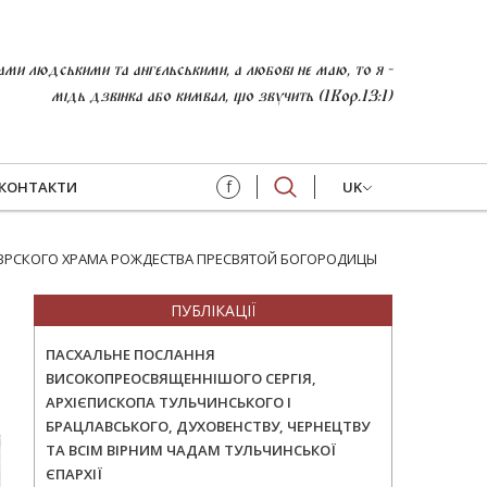
и людськими та ангельськими, а любові не маю, то я -
мідь дзвінка або кимвал, що звучить (1Кор.13:1)
f
КОНТАКТИ
UK
ВРСКОГО ХРАМА РОЖДЕСТВА ПРЕСВЯТОЙ БОГОРОДИЦЫ
ПУБЛІКАЦІЇ
ПАСХАЛЬНЕ ПОСЛАННЯ
ВИСОКОПРЕОСВЯЩЕННІШОГО СЕРГІЯ,
АРХІЄПИСКОПА ТУЛЬЧИНСЬКОГО І
БРАЦЛАВСЬКОГО, ДУХОВЕНСТВУ, ЧЕРНЕЦТВУ
ТА ВСІМ ВІРНИМ ЧАДАМ ТУЛЬЧИНСЬКОЇ
ЄПАРХІЇ