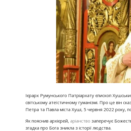
Ієрарх Румунського Патріархату єпископ Хушський 
світському атеїстичному гуманізмі. Про це він ск
Петра та Павла міста Хуші, 5 червня 2022 року, 
Як пояснив архієрей,
аріанство
заперечує Божество
згадка про Бога зникла з історії людства.