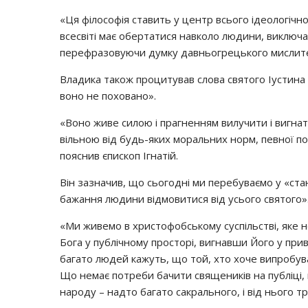
«Ця філософія ставить у центр всього ідеологічно
всесвіті має обертатися навколо людини, виключаю
перефразовуючи думку давньогрецького мислите
Владика також процитував слова святого Іустина
воно не поховано».
«Воно живе силою і прагненням вилучити і вигнат
вільною від будь-яких моральних норм, певної по
пояснив єпископ Ігнатій.
Він зазначив, що сьогодні ми перебуваємо у «ста
бажання людини відмовитися від усього святого»
«Ми живемо в христофобському суспільстві, яке н
Бога у публічному просторі, вигнавши Його у при
багато людей кажуть, що той, хто хоче випробува
Що немає потреби бачити священиків на публіці, 
народу – надто багато сакрального, і від нього т