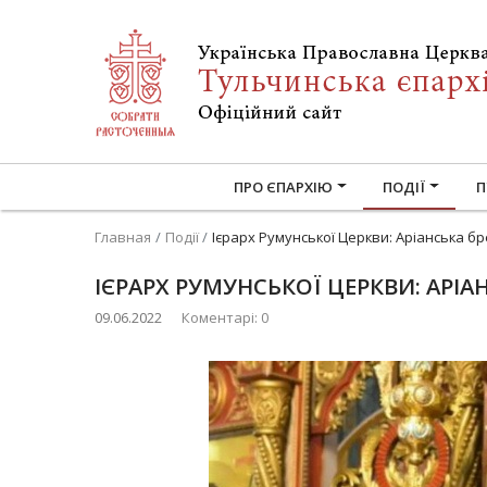
ПРО ЄПАРХІЮ
ПОДІЇ
П
Главная
Події
Ієрарх Румунської Церкви: Аріанська б
ІЄРАРХ РУМУНСЬКОЇ ЦЕРКВИ: АРІА
09.06.2022
Коментарі: 0