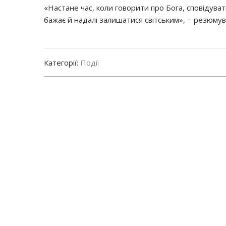
«Настане час, коли говорити про Бога, сповідуват
бажає й надалі залишатися світським», − резюмува
Категорії:
Події