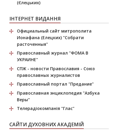
(Єлецьких)
ІНТЕРНЕТ ВИДАННЯ
Официальный сайт митрополита
Ионафана (Елецких)
"Собрати
расточенныя"
Православный журнал
"ФОМА В
УКРАИНЕ"
СПЖ
- новости Православия - Союз
православных журналистов
Православный портал
"Предание"
Православная энциклопедия
"Азбука
Веры"
Телерадіокомпанія
"Глас"
САЙТИ ДУХОВНИХ АКАДЕМІЙ