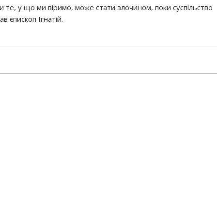
и те, у що ми віримо, може стати злочином, поки суспільство
в єпископ Ігнатій.