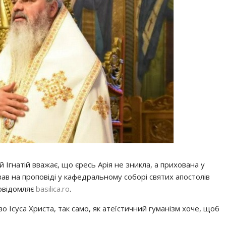
Ігнатій вважає, що єресь Арія не зникла, а прихована у
азав на проповіді у кафедральному соборі святих апостолів
повідомляє
basilica.ro
.
 Ісуса Христа, так само, як атеїстичний гуманізм хоче, щоб