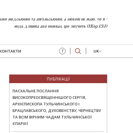
и людськими та ангельськими, а любові не маю, то я -
мідь дзвінка або кимвал, що звучить (1Кор.13:1)
f
КОНТАКТИ
UK
ПУБЛІКАЦІЇ
ПАСХАЛЬНЕ ПОСЛАННЯ
ВИСОКОПРЕОСВЯЩЕННІШОГО СЕРГІЯ,
АРХІЄПИСКОПА ТУЛЬЧИНСЬКОГО І
БРАЦЛАВСЬКОГО, ДУХОВЕНСТВУ, ЧЕРНЕЦТВУ
ТА ВСІМ ВІРНИМ ЧАДАМ ТУЛЬЧИНСЬКОЇ
ЄПАРХІЇ