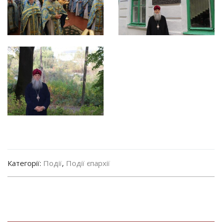
Категорії:
Події
,
Події єпархії