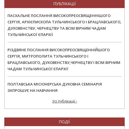
ПУБЛІКАЦІЇ
ПАСХАЛЬНЕ ПОСЛАННЯ ВИСОКОПРЕОСВЯЩЕННІШОГО
СЕРГІЯ, АРХІЄПИСКОПА ТУЛЬЧИНСЬКОГО І БРАЦЛАВСЬКОГО,
ДУХОВЕНСТВУ, ЧЕРНЕЦТВУ ТА ВСІМ ВІРНИМ ЧАДАМ
ТУЛЬЧИНСЬКОЇ ЄПАРХІЇ
РІЗДВЯНЕ ПОСЛАННЯ ВИСОКОПРЕОСВЯЩЕННІЙШОГО
СЕРГІЯ, МИТРОПОЛИТА ТУЛЬЧИНСЬКОГО І
БРАЦЛАВСЬКОГО, ДУХОВЕНСТВУ,ЧЕРНЕЦТВУ І ВСІМ ВІРНИМ
ЧАДАМ ТУЛЬЧИНСЬКОЇ ЄПАРХІЇ
ПОЛТАВСЬКА МІСІОНЕРСЬКА ДУХОВНА СЕМІНАРІЯ
ЗАПРОШУЄ НА НАВЧАННЯ
Усі публікації ›
ПОДІЇ