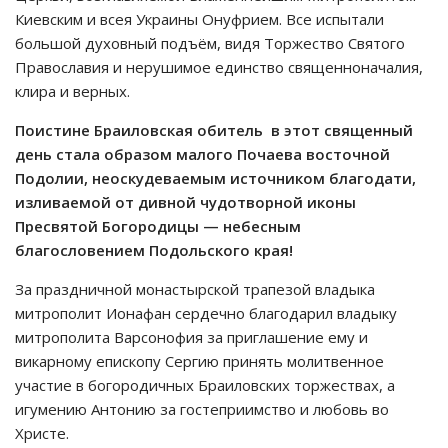
Киевским и всея Украины Онуфрием. Все испытали
большой духовный подъём, видя Торжество Святого
Православия и нерушимое единство священноначалия,
клира и верных.
Поистине Браиловская обитель в этот священный
день
стала
образом малого Почаева восточной
Подолии, неоскудеваемым источником благодати,
изливаемой от дивной чудотворной иконы
Пресвятой Богородицы — небесным
благословением Подольского края!
За праздничной монастырской трапезой владыка
митрополит Ионафан сердечно благодарил владыку
митрополита Варсонофия за приглашение ему и
викарному епископу Сергию принять молитвенное
участие в богородичных Браиловских торжествах, а
игумению Антонию за гостеприимство и любовь во
Христе.