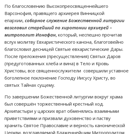
По благословению Высокопреосвященнейшего
Варсонофия, правящего архиерея Винницкой
епархии,
соборное служение Божественной литургии
возглавил старейший по хиротонии архиерей –
митрополит Ионафан
,
который, неспешно прочитав
вслух молитву Евхаристического канона, благоговейно
благословил десницей Святые евхаристические Дары.
После преложения (пресуществления) Святых Даров
(предуготованных хлеба и вина) в Тело и Кровь
Христовы, все священнослужители совершили уставное
боголепное поклонение Господу Иисусу Христу, во
святых Тайнах сущему.
По завершении Божественной литургии вокруг храма
был совершён торжественный крестный ход.
Архипастыри у царских врат обменялись взаимными
приветствиями и призвали духовенство и паству
хранить Святое Православие и верность канонической
Церкви, возглавляемой Блаженнейшим Митрополитом