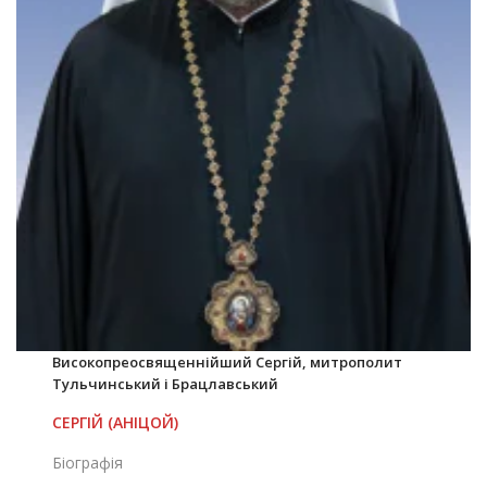
Високопреосвященнійший Сергій, митрополит
Тульчинський і Брацлавський
СЕРГІЙ (АНІЦОЙ)
Біографія