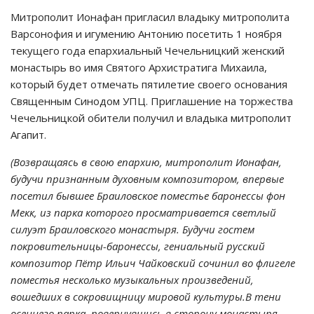
Митрополит Ионафан пригласил владыку митрополита
Варсонофия и игумению Антонию посетить 1 ноября
текущего года епархиальный Чечельницкий женский
монастырь во имя Святого Архистратига Михаила,
который будет отмечать пятилетие своего основания
Священным Синодом УПЦ. Приглашение на торжества
Чечельницкой обители получил и владыка митрополит
Агапит.
(Возвращаясь в свою епархию, митрополит Ионафан,
будучи признанным духовным композитором, впервые
посетил бывшее Браиловское поместье баронессы фон
Мекк, из парка которого просматривается светлый
силуэт Браиловского монастыря. Будучи гостем
покровительницы-баронессы, гениальный русский
композитор Пётр Ильич Чайковский сочинил во флигеле
поместья несколько музыкальных произведений,
вошедших в сокровищницу мировой культуры.В тени
осеннего парка, повернувшись в сторону монастыря,