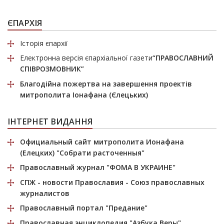
ЄПАРХІЯ
Історія єпархії
Електронна версія єпархіальної газети
“ПРАВОСЛАВНИЙ
СПІВРОЗМОВНИК”
Благодійна пожертва
на завершення проектів
митрополита Іонафана (Єлецьких)
ІНТЕРНЕТ ВИДАННЯ
Официальный сайт митрополита Ионафана
(Елецких)
"Собрати расточенныя"
Православный журнал
"ФОМА В УКРАИНЕ"
СПЖ
- новости Православия - Союз православных
журналистов
Православный портал
"Предание"
Православная энциклопедия
"Азбука Веры"