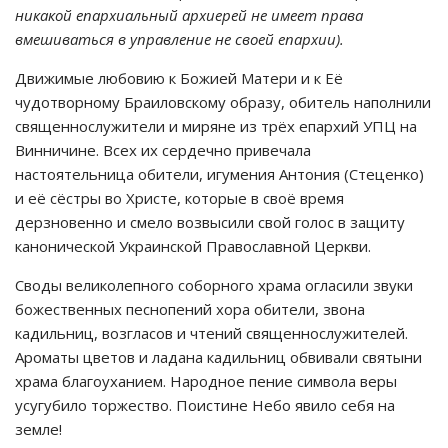
никакой епархиальный архиерей не имеет права
вмешиваться в управление не своей епархии).
Движимые любовию к Божией Матери и к Её
чудотворному Браиловскому образу, обитель наполнили
священнослужители и миряне из трёх епархий УПЦ на
Винничине. Всех их сердечно привечала
настоятельница обители, игумения Антония (Стеценко)
и её сёстры во Христе, которые в своё время
дерзновенно и смело возвысили свой голос в защиту
канонической Украинской Православной Церкви.
Своды великолепного соборного храма огласили звуки
божественных песнопений хора обители, звона
кадильниц, возгласов и чтений священнослужителей.
Ароматы цветов и ладана кадильниц обвивали святыни
храма благоуханием. Народное пение символа веры
усугубило торжество. Поистине Небо явило себя на
земле!