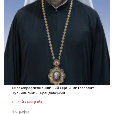
Високопреосвященнійший Сергій, митрополит
Тульчинський і Брацлавський
СЕРГІЙ (АНІЦОЙ)
Біографія