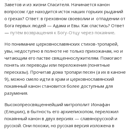
Заветов и из жизни Спасителя. Начинается канон
вопросом: где находится исток наших горьких рыданий
о грехах? Ответ: в греховном своеволии и отпадении от
Бога первых людей — Адама и Евы. Как спастись? Ответ
—
путём возвращения к Богу-Отцу через покаяние
.
Но понимание церковнославянских стихов-тропарей,
увы, недоступно в полноте не только прихожанам, но и
читающим его пастве священнослужителям. Помогают
понять их переводы или переложения (понятные
пересказы). Прочитав дома тропари песен (а их в каноне
9), можно смело идти в храм и церковнославянский
покаянный канон становится более доступным для
разумения.
Высокопреосвященнейший митрополит Ионафан
(Елецких), в бытность его архиепископом, переложил
покаянный канон в двух версиях — славянорусской и
русской. Они похожи, но русская версия изложена в