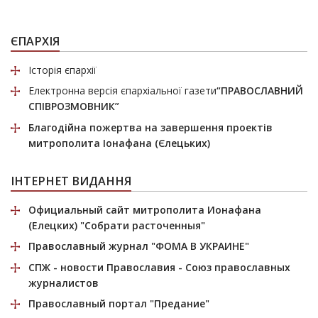
ЄПАРХІЯ
Історія єпархії
Електронна версія єпархіальної газети
“ПРАВОСЛАВНИЙ
СПІВРОЗМОВНИК”
Благодійна пожертва
на завершення проектів
митрополита Іонафана (Єлецьких)
ІНТЕРНЕТ ВИДАННЯ
Официальный сайт митрополита Ионафана
(Елецких)
"Собрати расточенныя"
Православный журнал
"ФОМА В УКРАИНЕ"
СПЖ
- новости Православия - Союз православных
журналистов
Православный портал
"Предание"