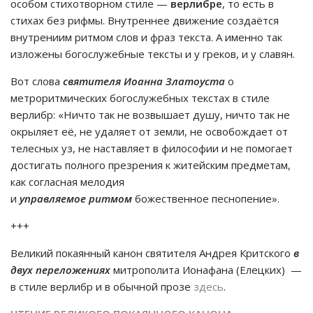
особом стихотворном стиле —
верлибре
, то есть в
стихах без рифмы. Внутреннее движение создаётся
внутрениим ритмом слов и фраз текста. А именно так
изложены богослужебные тексты и у греков, и у славян.
Вот слова
святителя Иоанна Златоуста
о
метроритмических богослужебных текстах в стиле
верлибр: «Ничто так не возвышает душу, ничто так не
окрыляет её, не удаляет от земли, не освобождает от
телесных уз, не наставляет в философии и не помогает
достигать полного презрения к житейским предметам,
как согласная мелодия
и
управляемое
ритмом
божественное песнопение».
+++
Великий покаянный канон святителя Андрея Критского
в
двух переложениях
митрополита Ионафана (Елецких) —
в стиле верлибр и в обычной прозе
здесь
.