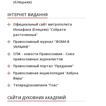
(Єлецьких)
ІНТЕРНЕТ ВИДАННЯ
Официальный сайт митрополита
Ионафана (Елецких)
"Собрати
расточенныя"
Православный журнал
"ФОМА В
УКРАИНЕ"
СПЖ
- новости Православия - Союз
православных журналистов
Православный портал
"Предание"
Православная энциклопедия
"Азбука
Веры"
Телерадіокомпанія
"Глас"
САЙТИ ДУХОВНИХ АКАДЕМІЙ