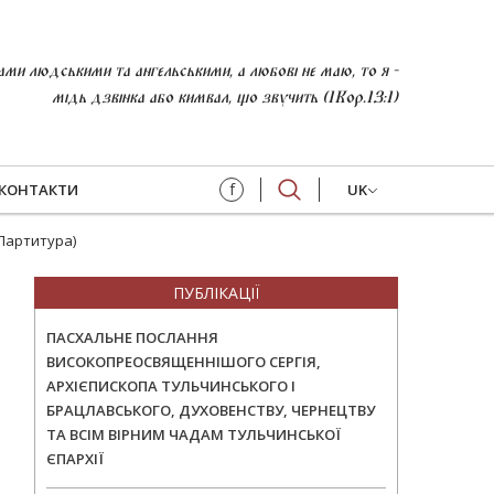
и людськими та ангельськими, а любові не маю, то я -
мідь дзвінка або кимвал, що звучить (1Кор.13:1)
f
КОНТАКТИ
UK
Партитура)
ПУБЛІКАЦІЇ
ПАСХАЛЬНЕ ПОСЛАННЯ
ВИСОКОПРЕОСВЯЩЕННІШОГО СЕРГІЯ,
АРХІЄПИСКОПА ТУЛЬЧИНСЬКОГО І
БРАЦЛАВСЬКОГО, ДУХОВЕНСТВУ, ЧЕРНЕЦТВУ
ТА ВСІМ ВІРНИМ ЧАДАМ ТУЛЬЧИНСЬКОЇ
ЄПАРХІЇ