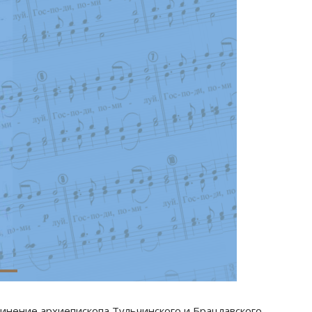
инение архиепископа Тульчинского и Брацлавского