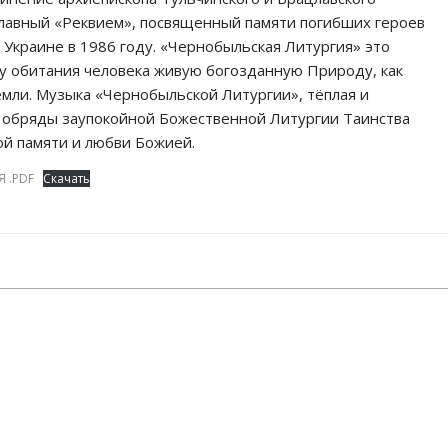
славный «Реквием», посвященный памяти погибших героев
Украине в 1986 году. «Чернобыльская Литургия» это
у обитания человека живую богозданную Природу, как
мли. Музыка «Чернобыльской Литургии», тёплая и
 и обряды заупокойной Божественной Литургии Таинства
ой памяти и любви Божией.
 .PDF
Скачать