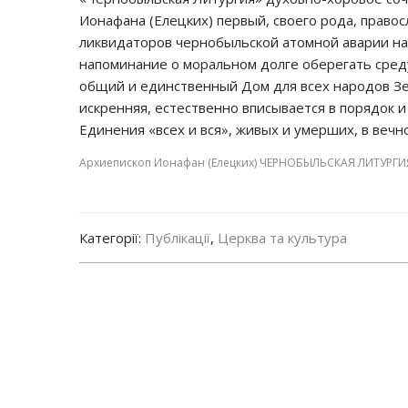
Ионафана (Елецких) первый, своего рода, право
ликвидаторов чернобыльской атомной аварии на 
напоминание о моральном долге оберегать сред
общий и единственный Дом для всех народов Зе
искренняя, естественно вписывается в порядок
Единения «всех и вся», живых и умерших, в вечн
Архиепископ Ионафан (Елецких) ЧЕРНОБЫЛЬСКАЯ ЛИТУРГИЯ
Категорії:
Публікації
,
Церква та культура