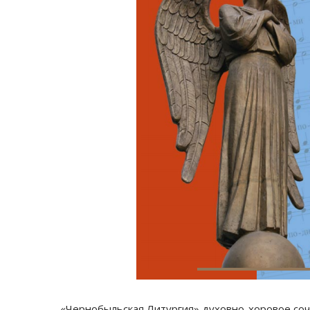
«Чернобыльская Литургия» духовно-хоровое соч