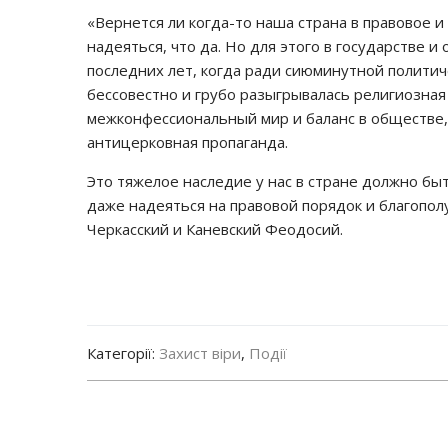
«Вернется ли когда-то наша страна в правовое 
надеяться, что да. Но для этого в государстве
последних лет, когда ради сиюминутной полити
бессовестно и грубо разыгрывалась религиозная
межконфессиональный мир и баланс в обществе,
антицерковная пропаганда.
Это тяжелое наследие у нас в стране должно бы
даже надеяться на правовой порядок и благопо
Черкасский и Каневский Феодосий.
Категорії:
Захист віри
,
Події