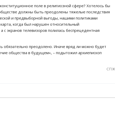
и конституционное поле в религиозной сфере? Хотелось бы
 и обществе должны быть преодолены тяжелые последствия
ческой и предвыборной выгоды, нашими политиками
 карта, когда был нарушен относительный
 а с экранов телевизоров полилась беспрецедентная
ть обязательно преодолено. Иначе вряд ли можно будет
лучие общества в будущем», – подытожил архиепископ
СП