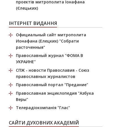
проектів митрополита Іонафана
(Єлецьких)
ІНТЕРНЕТ ВИДАННЯ
Официальный сайт митрополита
Ионафана (Елецких)
"Собрати
расточенныя"
Православный журнал
"ФОМА В
УКРАИНЕ"
СПЖ
- новости Православия - Союз
православных журналистов
Православный портал
"Предание"
Православная энциклопедия
"Азбука
Веры"
Телерадіокомпанія
"Глас"
САЙТИ ДУХОВНИХ АКАДЕМІЙ