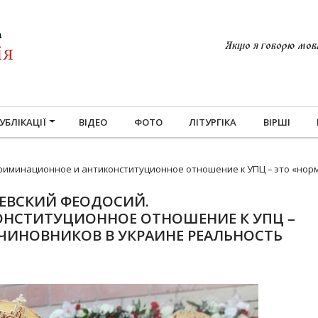
Якщо я говорю мовам
УБЛІКАЦІЇ
ВІДЕО
ФОТО
ЛІТУРГІКА
ВІРШІ
риминационное и антиконституционное отношение к УПЦ – это «норм
НЕВСКИЙ ФЕОДОСИЙ.
НСТИТУЦИОННОЕ ОТНОШЕНИЕ К УПЦ –
ЧИНОВНИКОВ В УКРАИНЕ РЕАЛЬНОСТЬ