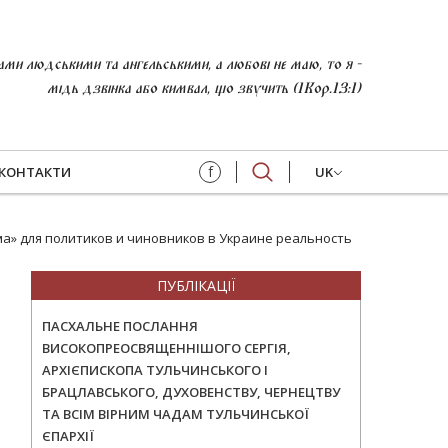
и людськими та ангельськими, а любові не маю, то я -
мідь дзвінка або кимвал, що звучить (1Кор.13:1)
f
КОНТАКТИ
UK
а» для политиков и чиновников в Украине реальность
ПУБЛІКАЦІЇ
ПАСХАЛЬНЕ ПОСЛАННЯ
ВИСОКОПРЕОСВЯЩЕННІШОГО СЕРГІЯ,
АРХІЄПИСКОПА ТУЛЬЧИНСЬКОГО І
БРАЦЛАВСЬКОГО, ДУХОВЕНСТВУ, ЧЕРНЕЦТВУ
ТА ВСІМ ВІРНИМ ЧАДАМ ТУЛЬЧИНСЬКОЇ
ЄПАРХІЇ