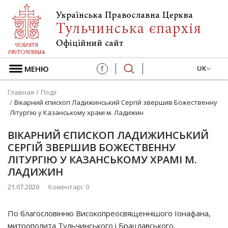
МЕНЮ
f
UK
Главная
Події
Вікарний єпископ Ладижинський Сергій звершив Божественну
Літургію у Казанському храмі м. Ладижин
ВІКАРНИЙ ЄПИСКОП ЛАДИЖИНСЬКИЙ
СЕРГІЙ ЗВЕРШИВ БОЖЕСТВЕННУ
ЛІТУРГІЮ У КАЗАНСЬКОМУ ХРАМІ М.
ЛАДИЖИН
21.07.2020
Коментарі: 0
По благословінню Високопреосвященнішого Іонафана,
митрополита Тульчинського і Брацлавського,