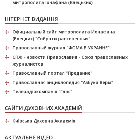
митрополита Іонафана (Єлецьких)
ІНТЕРНЕТ ВИДАННЯ
Официальный сайт митрополита Ионафана
(Елецких)
"Собрати расточенныя"
Православный журнал
"ФОМА В УКРАИНЕ"
СПЖ
- новости Православия - Союз православных
журналистов
Православный портал
"Предание"
Православная энциклопедия
"Азбука Веры"
Телерадіокомпанія
"Глас"
САЙТИ ДУХОВНИХ АКАДЕМІЙ
Київська Духовна Академія
АКТУАЛЬНЕ ВІДЕО