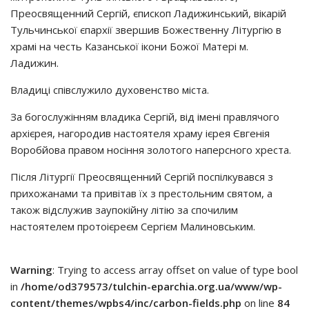
Преосвященний Сергій, єпископ Ладижинський, вікарій
Тульчинської єпархії звершив Божественну Літургію в
храмі на честь Казанської ікони Божої Матері м.
Ладижин.
Владиці співслужило духовенство міста.
За богослужінням владика Сергій, від імені правлячого
архієрея, нагородив настоятеля храму ієрея Євгенія
Воробйова правом носіння золотого наперсного хреста.
Після Літургії Преосвященний Сергій поспілкувався з
прихожанами та привітав їх з престольним святом, а
також відслужив заупокійну літію за спочилим
настоятелем протоієреєм Сергієм Малиновським.
Warning
: Trying to access array offset on value of type bool
in
/home/od379573/tulchin-eparchia.org.ua/www/wp-
content/themes/wpbs4/inc/carbon-fields.php
on line
84