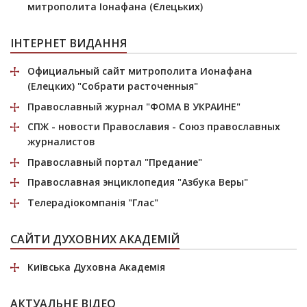
митрополита Іонафана (Єлецьких)
ІНТЕРНЕТ ВИДАННЯ
Официальный сайт митрополита Ионафана
(Елецких)
"Собрати расточенныя"
Православный журнал
"ФОМА В УКРАИНЕ"
СПЖ
- новости Православия - Союз православных
журналистов
Православный портал
"Предание"
Православная энциклопедия
"Азбука Веры"
Телерадіокомпанія
"Глас"
САЙТИ ДУХОВНИХ АКАДЕМІЙ
Київська Духовна Академія
АКТУАЛЬНЕ ВІДЕО